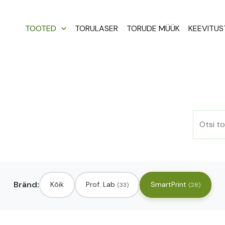
Otsi:
TOOTED
TORULASER
TORUDE MÜÜK
KEEVITU
Bränd:
Kõik
Prof. Lab
SmartPrint
(33)
(28)