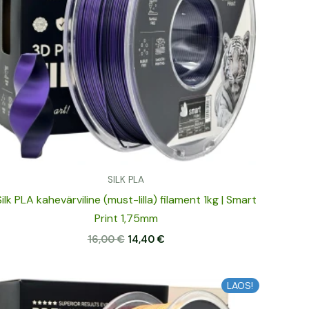
SILK PLA
Silk PLA kahevärviline (must-lilla) filament 1kg | Smart
Print 1,75mm
16,00
€
14,40
€
Algne
Praegune
LAOS!
hind
hind
oli:
on: