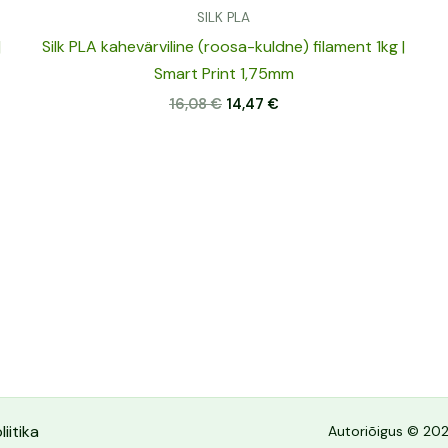
SILK PLA
|
Silk PLA kahevärviline (roosa-kuldne) filament 1kg |
Smart Print 1,75mm
16,08
€
14,47
€
iitika
Autoriõigus © 202