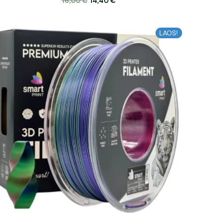
16,00
€
14,40
€
Algne
Praegune
LAOS!
hind
hind
oli:
on:
16,38 €.
14,74 €.