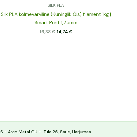
SILK PLA
Silk PLA kolmevärviline (Kuninglik Õis) filament 1kg |
Smart Print 1,75mm
16,38
€
14,74
€
6 - Arco Metal OÜ - Tule 25, Saue, Harjumaa