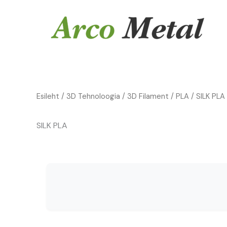
Skip
to
content
Esileht
/
3D Tehnoloogia
/
3D Filament
/
PLA
/ SILK PLA
SILK PLA