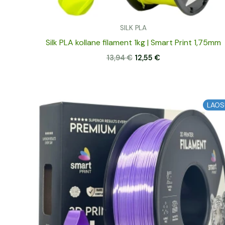
SILK PLA
Silk PLA kollane filament 1kg | Smart Print 1,75mm
13,94
€
12,55
€
Algne
Praegune
LAOS
hind
hind
oli:
on:
13,37 €.
12,03 €.