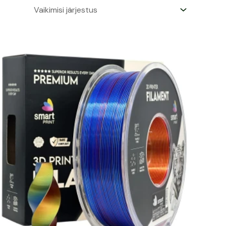
Algne
Praegune
hind
hind
oli:
on:
15,62 €.
14,06 €.