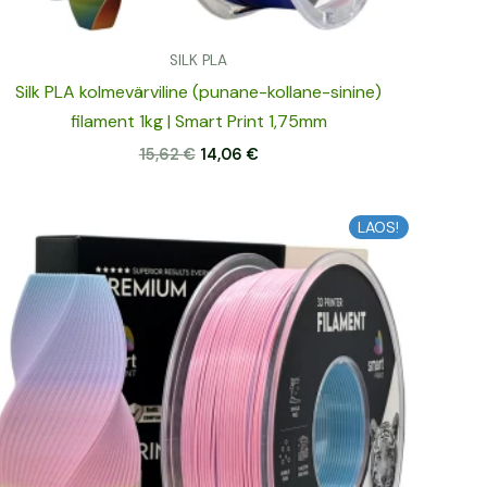
SILK PLA
Silk PLA kolmevärviline (punane-kollane-sinine)
filament 1kg | Smart Print 1,75mm
15,62
€
14,06
€
Algne
Praegune
LAOS!
hind
hind
oli:
on:
16,70 €.
15,03 €.