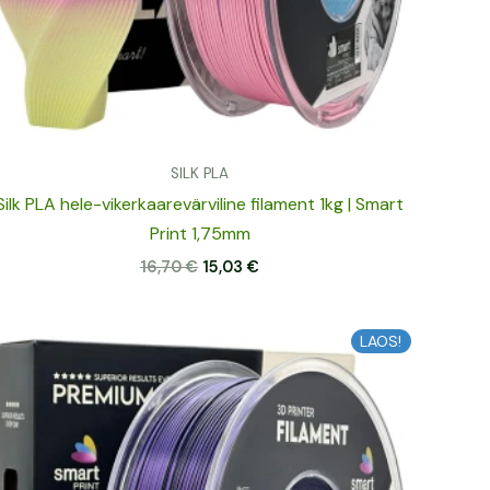
SILK PLA
Silk PLA hele-vikerkaarevärviline filament 1kg | Smart
Print 1,75mm
16,70
€
15,03
€
Algne
Praegune
LAOS!
hind
hind
oli:
on:
16,00 €.
14,40 €.