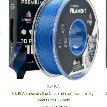
16,00 €.
14,40 €.
SILK PLA
|
Silk PLA kahevärviline (must-sinine) filament 1kg |
Smart Print 1,75mm