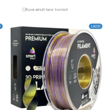
Kuva ainult laos tooted
Algne
Praegune
!
LAOS!
hind
hind
oli:
on:
15,62 €.
14,06 €.