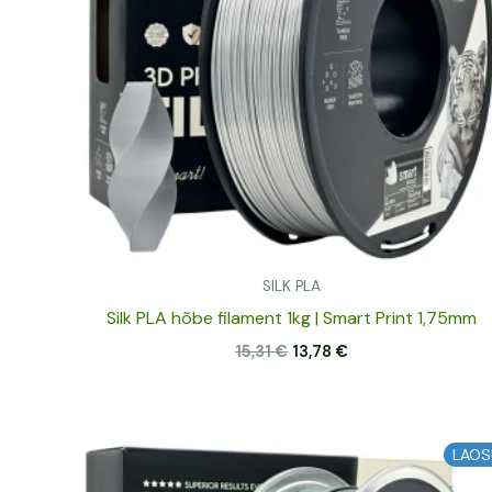
SILK PLA
Silk PLA hõbe filament 1kg | Smart Print 1,75mm
15,31
€
13,78
€
Algne
Praegune
LAOS
hind
hind
oli:
on: