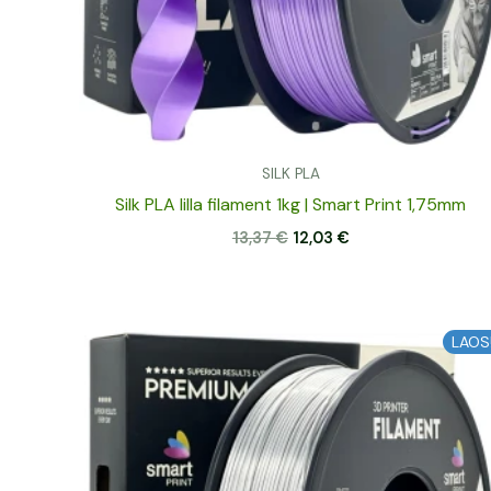
SILK PLA
Silk PLA lilla filament 1kg | Smart Print 1,75mm
13,37
€
12,03
€
Algne
Praegune
LAOS
hind
hind
oli:
on:
15,31 €.
13,78 €.