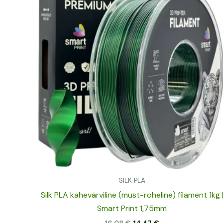
16,08 €.
14,47 €.
SILK PLA
Silk PLA kahevärviline (must-roheline) filament 1kg 
Smart Print 1,75mm