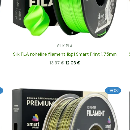
SILK PLA
Silk PLA roheline filament 1kg | Smart Print 1,75mm
13,37
€
12,03
€
Algne
Praegune
!
LAOS!
hind
hind
oli:
on:
16,08 €.
14,47 €.