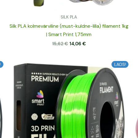
SILK PLA
Silk PLA kolmevärviline (must-kuldne-lilla) filament 1kg
| Smart Print 1,75mm
15,62
€
14,06
€
Algne
Praegune
!
LAOS!
hind
hind
oli:
on:
13,37 €.
12,03 €.