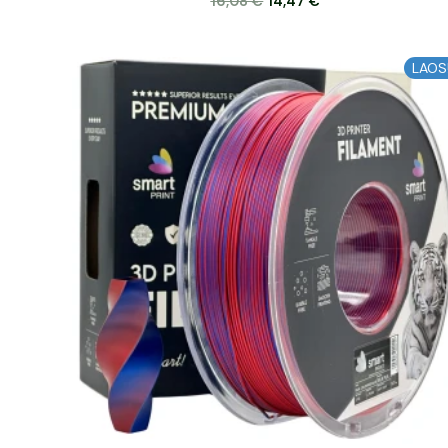
16,08
€
14,47
€
Algne
Praegune
LAOS
hind
hind
oli:
on:
16,08 €.
14,47 €.