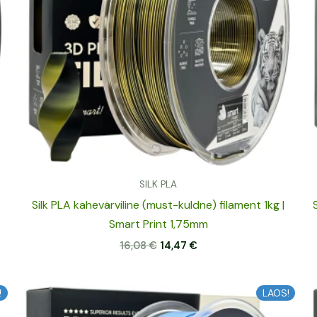
SILK PLA
Silk PLA kahevärviline (must-kuldne) filament 1kg |
Smart Print 1,75mm
16,08
€
14,47
€
Algne
Praegune
!
LAOS!
hind
hind
oli:
on: