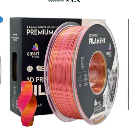
16,00
€
14,40
€
Algne
Praegune
!
hind
hind
oli:
on:
16,08 €.
14,47 €.