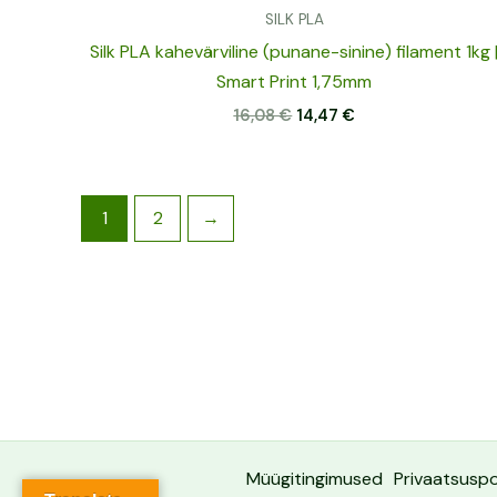
SILK PLA
Silk PLA kahevärviline (punane-sinine) filament 1kg 
Smart Print 1,75mm
16,08
€
14,47
€
1
2
→
Müügitingimused
Privaatsuspol