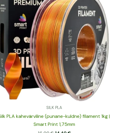
16,00 €.
14,40 €.
SILK PLA
Silk PLA kahevärviline (punane-kuldne) filament 1kg |
Smart Print 1,75mm