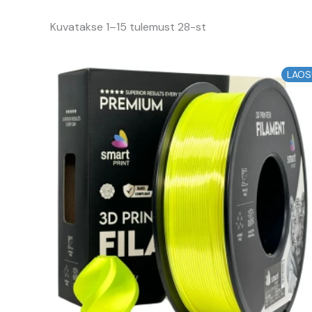
Kuvatakse 1–15 tulemust 28-st
Algne
Praegune
LAOS
hind
hind
oli:
on:
13,94 €.
12,55 €.