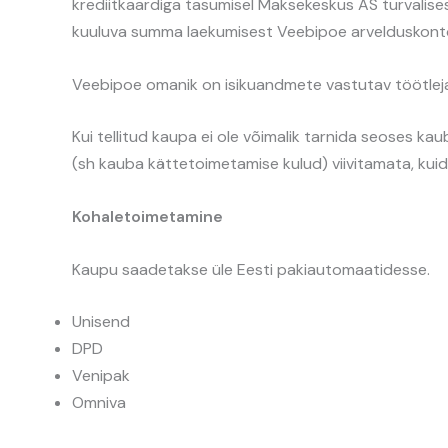
krediitkaardiga tasumisel Maksekeskus AS turvalises
kuuluva summa laekumisest Veebipoe arvelduskonto
Veebipoe omanik on isikuandmete vastutav töötleja
Kui tellitud kaupa ei ole võimalik tarnida seoses k
(sh kauba kättetoimetamise kulud) viivitamata, kuid 
Kohaletoimetamine
Kaupu saadetakse üle Eesti pakiautomaatidesse.
Unisend
DPD
Venipak
Omniva