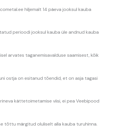
ometal.ee hiljemalt 14 päeva jooksul kauba
etatud perioodi jooksul kauba üle andnud kauba
isel arvates taganemisavalduse saamisest, kõik
i ostja on esitanud tõendid, et on asja tagasi
rineva kättetoimetamise viisi, ei pea Veebipood
tõttu märgitud oluliselt alla kauba turuhinna.