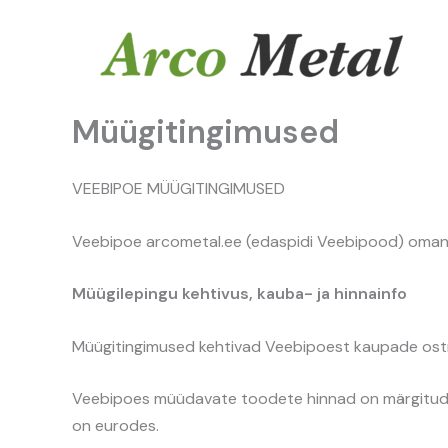
Skip
to
content
Müügitingimused
VEEBIPOE MÜÜGITINGIMUSED
Veebipoe arcometal.ee (edaspidi Veebipood) omanik
Müügilepingu kehtivus, kauba- ja hinnainfo
Müügitingimused kehtivad Veebipoest kaupade ostm
Veebipoes müüdavate toodete hinnad on märgitud 
on eurodes.