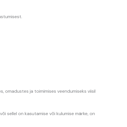
ustumisest.
es, omadustes ja toimimises veendumiseks viisil
i sellel on kasutamise või kulumise märke, on