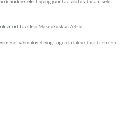
aardi andmetele. Leping jõustub alates tasumisele
litatud töötleja Maksekeskus AS-le.
t esimesel võimalusel ning tagastatakse tasutud raha