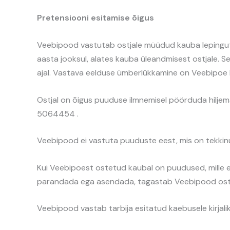
Pretensiooni esitamise õigus
Veebipood vastutab ostjale müüdud kauba lepingutin
aasta jooksul, alates kauba üleandmisest ostjale. S
ajal. Vastava eelduse ümberlükkamine on Veebipoe 
Ostjal on õigus puuduse ilmnemisel pöörduda hiljema
5064454 .
Veebipood ei vastuta puuduste eest, mis on tekkin
Kui Veebipoest ostetud kaubal on puudused, mille
parandada ega asendada, tagastab Veebipood ostj
Veebipood vastab tarbija esitatud kaebusele kirjalik