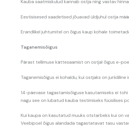
Kauba saatmiskulud kannab ostja ning vastav hinnain
Eestisisesed saadetised jõuavad üldjuhul ostja mää
Erandlikel juhtumitel on õigus kaup kohale toimetad
Taganemisõigus
Pärast tellimuse kättesaamist on ostjal õigus e-po
Taganemisõigus ei kohaldu, kui ostjaks on juriidiline is
14-päevase tagastamisõiguse kasutamiseks ei tohi te
nagu see on lubatud kauba testimiseks füüsilises p
Kui kaupa on kasutatud muuks otstarbeks kui on vaj
Veebipoel õigus alandada tagastatavat tasu vasta