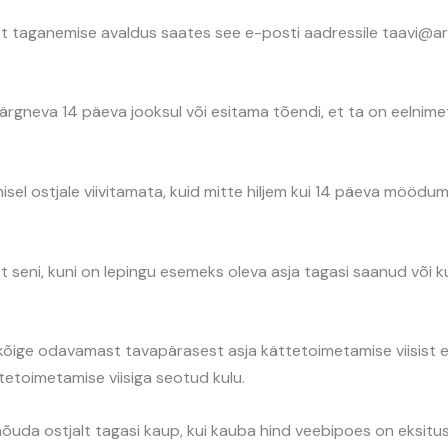
 taganemise avaldus saates see e-posti aadressile taavi@arc
ärgneva 14 päeva jooksul või esitama tõendi, et ta on eelnim
l ostjale viivitamata, kuid mitte hiljem kui 14 päeva möödum
eni, kuni on lepingu esemeks oleva asja tagasi saanud või kun
kõige odavamast tavapärasest asja kättetoimetamise viisist e
tetoimetamise viisiga seotud kulu.
da ostjalt tagasi kaup, kui kauba hind veebipoes on eksituse 