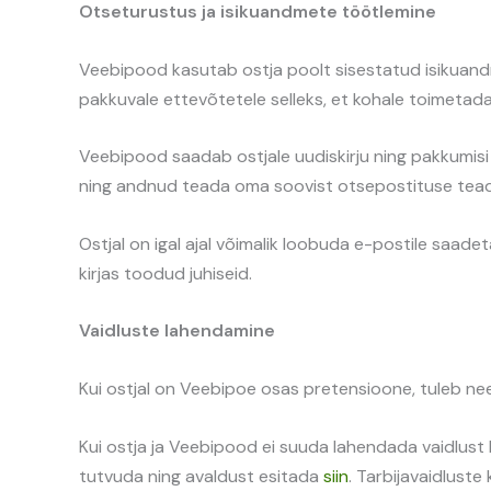
Otseturustus ja isikuandmete töötlemine
Veebipood kasutab ostja poolt sisestatud isikuand
pakkuvale ettevõtetele selleks, et kohale toimetad
Veebipood saadab ostjale uudiskirju ning pakkumisi os
ning andnud teada oma soovist otsepostituse tea
Ostjal on igal ajal võimalik loobuda e-postile saade
kirjas toodud juhiseid.
Vaidluste lahendamine
Kui ostjal on Veebipoe osas pretensioone, tuleb nee
Kui ostja ja Veebipood ei suuda lahendada vaidlust 
tutvuda ning avaldust esitada
siin
. Tarbijavaidlust