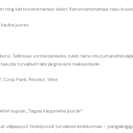
 ning kättetoimetamise viisist. Kättetoimetamise tasu kuvata
kauba juures.
korvi. Tellimuse vormistamiseks tuleb täita nõutud andmevälja
tasuda turvaliselt läbi järgnevate makseviiside:
, Coop Pank, Revolut, Wise
 lehel nupule „Tagasi kaupmehe juurde“.
ub väljaspool Veebipoodi turvalises keskkonnas – pangalingig