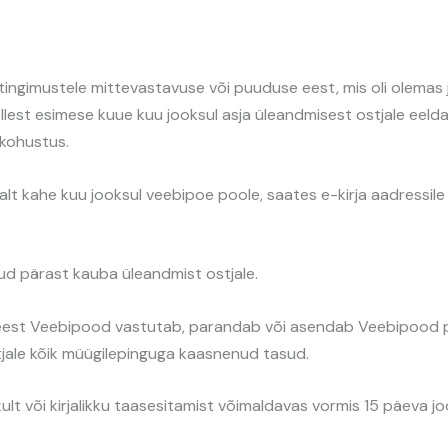
gimustele mittevastavuse või puuduse eest, mis oli olemas ju
ellest esimese kuue kuu jooksul asja üleandmisest ostjale eeld
kohustus.
lt kahe kuu jooksul veebipoe poole, saates e-kirja aadressile 
ud pärast kauba üleandmist ostjale.
 eest Veebipood vastutab, parandab või asendab Veebipood pu
ale kõik müügilepinguga kaasnenud tasud.
ult või kirjalikku taasesitamist võimaldavas vormis 15 päeva jo