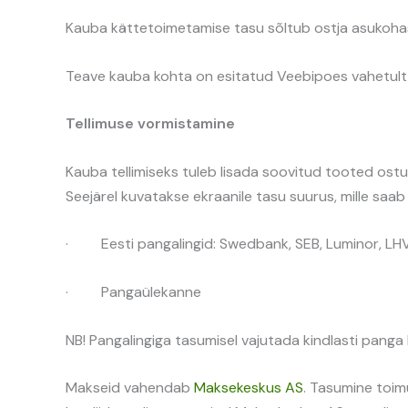
Kauba kättetoimetamise tasu sõltub ostja asukohast
Teave kauba kohta on esitatud Veebipoes vahetult 
Tellimuse vormistamine
Kauba tellimiseks tuleb lisada soovitud tooted ostu
Seejärel kuvatakse ekraanile tasu suurus, mille saab 
· Eesti pangalingid: Swedbank, SEB, Luminor, LHV
· Pangaülekanne
NB! Pangalingiga tasumisel vajutada kindlasti panga
Makseid vahendab
Maksekeskus AS
. Tasumine toim