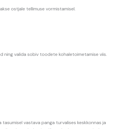
kse ostjale tellimuse vormistamisel.
d ning valida sobiv toodete kohaletoimetamise viis.
a tasumisel vastava panga turvalises keskkonnas ja