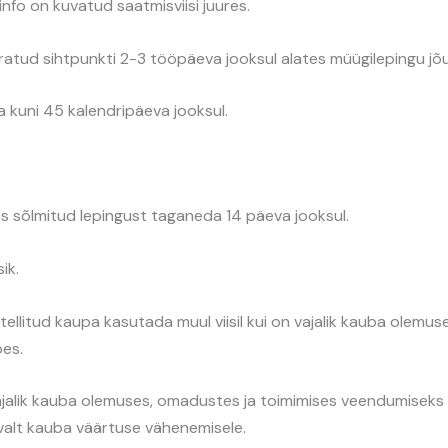
fo on kuvatud saatmisviisi juures.
ratud sihtpunkti 2-3 tööpäeva jooksul alates müügilepingu jõ
a kuni 45 kalendripäeva jooksul.
es sõlmitud lepingust taganeda 14 päeva jooksul.
ik.
llitud kaupa kasutada muul viisil kui on vajalik kauba olemus
oes.
alik kauba olemuses, omadustes ja toimimises veendumiseks võ
valt kauba väärtuse vähenemisele.