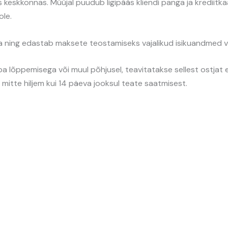
 keskkonnas. Müüjal puudub ligipääs kliendi panga ja krediitk
le.
 ning edastab maksete teostamiseks vajalikud isikuandmed vo
auba lõppemisega või muul põhjusel, teavitatakse sellest ostja
mitte hiljem kui 14 päeva jooksul teate saatmisest.