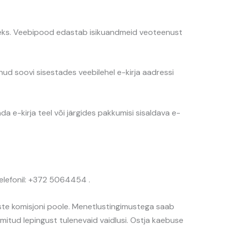
iseks. Veebipood edastab isikuandmeid veoteenust
anud soovi sisestades veebilehel e-kirja aadressi
da e-kirja teel või järgides pakkumisi sisaldava e-
telefonil: +372 5064454 .
luste komisjoni poole. Menetlustingimustega saab
mitud lepingust tulenevaid vaidlusi. Ostja kaebuse