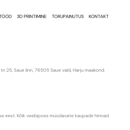
STÖÖD
3D PRINTIMINE
TORUPAINUTUS
KONTAKT
n 25, Saue linn, 76505 Saue vald, Harju maakond.
se eest. Kõik veebipoes müüdavate kaupade hinnad