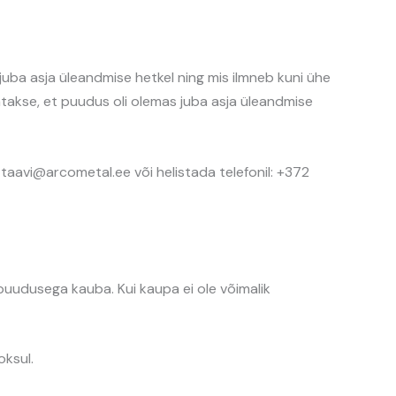
ba asja üleandmise hetkel ning mis ilmneb kuni ühe
atakse, et puudus oli olemas juba asja üleandmise
taavi@arcometal.ee või helistada telefonil: +372
udusega kauba. Kui kaupa ei ole võimalik
oksul.