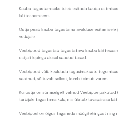
Kauba tagastamiseks tuleb esitada kauba ostmisest
kättesaamisest.
Ostja peab kauba tagastama avalduse esitamisele j
vedajale.
Veebipood tagastab tagastatava kauba kättesaamise
ostjalt lepingu alusel saadud tasud.
Veebipood võib keelduda tagasimaksete tegemisest s
saatnud, sõltuvalt sellest, kumb toimub varem.
Kui ostja on sõnaselgelt valinud Veebipoe pakutud 
tarbijale tagastama kulu, mis ületab tavapärase kät
Veebipoel on õigus taganeda müügitehingust ning nõu