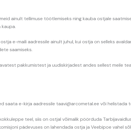
meid ainult tellimuse töötlemiseks ning kauba ostjale saatm
a kaupa.
tja e-maili aadressile ainult juhul, kui ostja on selleks avald
dete saamiseks.
tavatest pakkumistest ja uudiskirjadest andes sellest meile tea
d saata e-kirja aadressile taavi@arcometal.ee või helistada 
kokkuleppe teel, siis on ostjal võimalik pöörduda Tarbijavaid
e komisjoni pädevuses on lahendada ostja ja Veebipoe vahel sõl