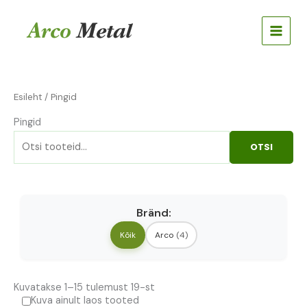
Skip
Otsi:
to
content
Esileht
/ Pingid
Pingid
OTSI
Bränd:
Kõik
Arco
(4)
Kuvatakse 1–15 tulemust 19-st
Kuva ainult laos tooted