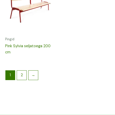
Pingid
Pink Sylvia seljatoega 200
cm
1
2
→