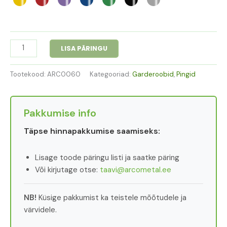
LISA PÄRINGU
Tootekood:
ARC0060
Kategooriad:
Garderoobid
,
Pingid
Pakkumise info
Täpse hinnapakkumise saamiseks:
Lisage toode päringu listi ja saatke päring
Või kirjutage otse:
taavi@arcometal.ee
NB!
Küsige pakkumist ka teistele mõõtudele ja
värvidele.