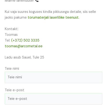
leiame lahenduse!
Kui vaja suures koguses kindla pikkusega detaile, siis selle
jaoks pakume
torumaterjali laserlõike teenust.
Kontakt:
Toomas
Tel:
(+372) 502 3335
toomas@arcometal.ee
Ladu asub Sauel, Tule 25
Teie nimi
Teie e-post