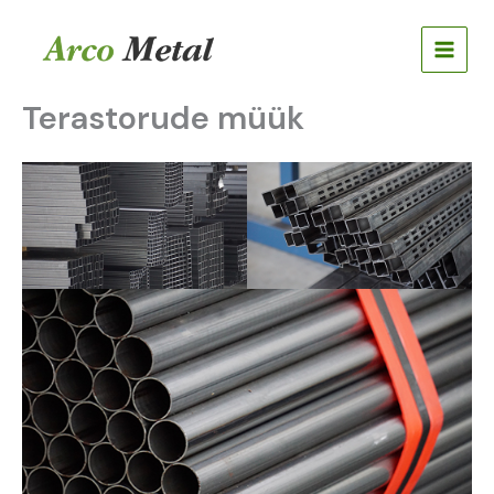
Skip
to
content
Terastorude müük