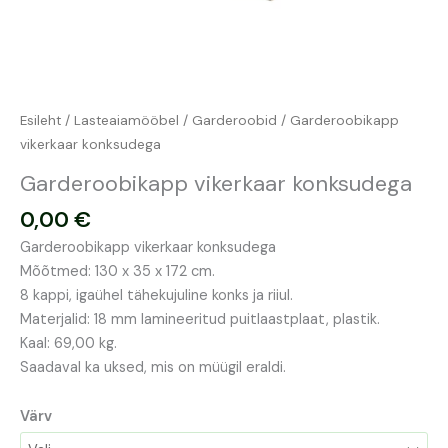
Esileht
/
Lasteaiamööbel
/
Garderoobid
/ Garderoobikapp
vikerkaar konksudega
Garderoobikapp vikerkaar konksudega
0,00
€
Garderoobikapp vikerkaar konksudega
Mõõtmed: 130 x 35 x 172 cm.
8 kappi, igaühel tähekujuline konks ja riiul.
Materjalid: 18 mm lamineeritud puitlaastplaat, plastik.
Kaal: 69,00 kg.
Saadaval ka uksed, mis on müügil eraldi.
Värv