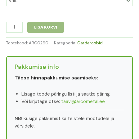
LISA KORVI
Tootekood:
ARC0260
Kategooria:
Garderoobid
Pakkumise info
Täpse hinnapakkumise saamiseks:
Lisage toode päringu listi ja saatke päring
Või kirjutage otse:
taavi@arcometal.ee
NB!
Küsige pakkumist ka teistele mõõtudele ja
värvidele.