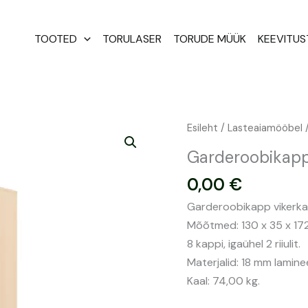
TOOTED
TORULASER
TORUDE MÜÜK
KEEVITU
Garderoobikapp
Esileht
/
Lasteaiamööbel
vikerkaar
Garderoobikapp 
riiulitega
0,00
€
kogus
Garderoobikapp vikerkaar
Mõõtmed: 130 x 35 x 17
8 kappi, igaühel 2 riiulit.
Materjalid: 18 mm laminee
Kaal: 74,00 kg.