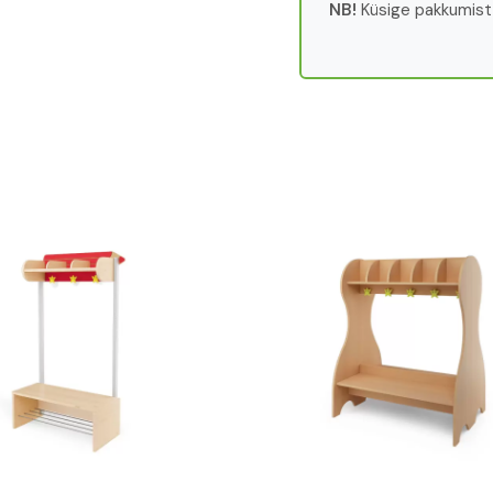
NB!
Küsige pakkumist 