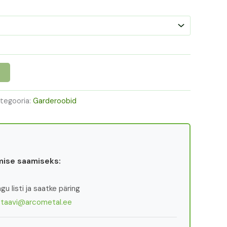
tegooria:
Garderoobid
ise saamiseks:
u listi ja saatke päring
:
taavi@arcometal.ee