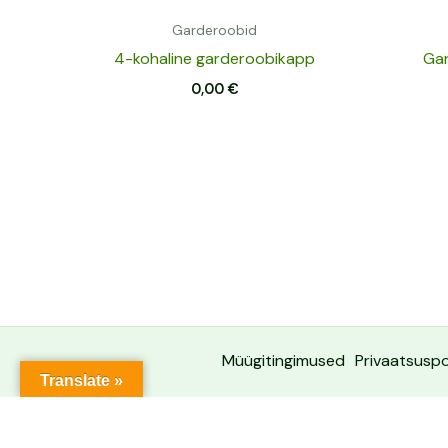
Garderoobid
4-kohaline garderoobikapp
Gar
0,00
€
Müügitingimused
Privaatsuspol
Translate »