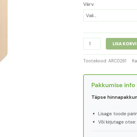
Värv
LISA KORVI
Tootekood:
ARC0261
Ka
Pakkumise info
Täpse hinnapakkum
Lisage toode päring
Või kirjutage otse