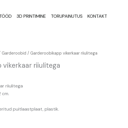
STÖÖD
3D PRINTIMINE
TORUPAINUTUS
KONTAKT
/
Garderoobid
/ Garderoobikapp vikerkaar riiulitega
vikerkaar riiulitega
 riiulitega
2 cm.
ritud puitlaastplaat, plastik.