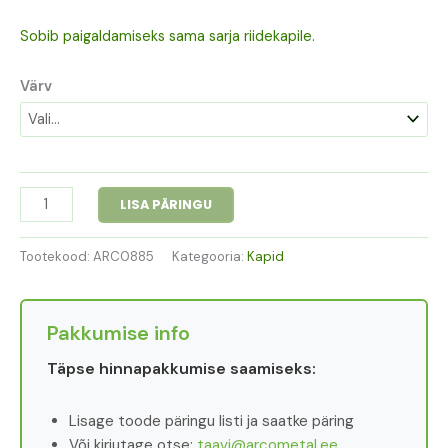
Sobib paigaldamiseks sama sarja riidekapile.
Värv
LISA PÄRINGU
Tootekood:
ARC0885
Kategooria:
Kapid
Pakkumise info
Täpse hinnapakkumise saamiseks:
Lisage toode päringu listi ja saatke päring
Või kirjutage otse:
taavi@arcometal.ee