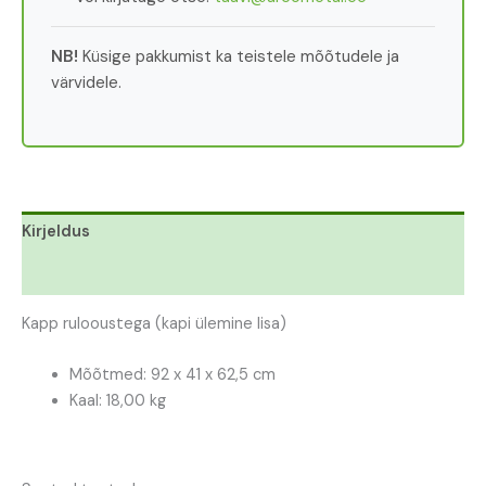
NB!
Küsige pakkumist ka teistele mõõtudele ja
värvidele.
Kirjeldus
Lisainfo
Kapp rulooustega (kapi ülemine lisa)
Mõõtmed: 92 x 41 x 62,5 cm
Kaal: 18,00 kg