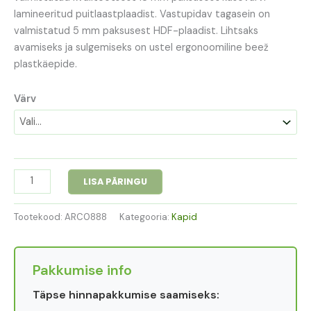
lamineeritud puitlaastplaadist. Vastupidav tagasein on
valmistatud 5 mm paksusest HDF-plaadist. Lihtsaks
avamiseks ja sulgemiseks on ustel ergonoomiline beež
plastkäepide.
Värv
LISA PÄRINGU
Tootekood:
ARC0888
Kategooria:
Kapid
Pakkumise info
Täpse hinnapakkumise saamiseks: