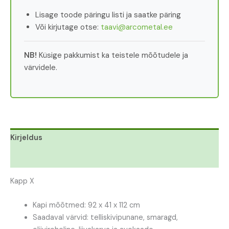
Lisage toode päringu listi ja saatke päring
Või kirjutage otse:
taavi@arcometal.ee
NB!
Küsige pakkumist ka teistele mõõtudele ja
värvidele.
Kirjeldus
Lisainfo
Kapp X
Kapi mõõtmed: 92 x 41 x 112 cm
Saadaval värvid: telliskivipunane, smaragd,