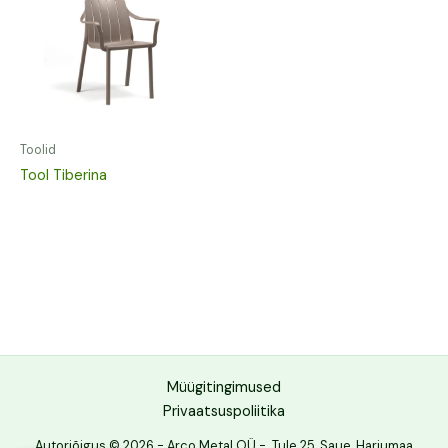
Toolid
Tool Tiberina
Müügitingimused
Privaatsuspoliitika
Autoriõigus © 2026 - Arco Metal OÜ - Tule 25, Saue, Harjumaa