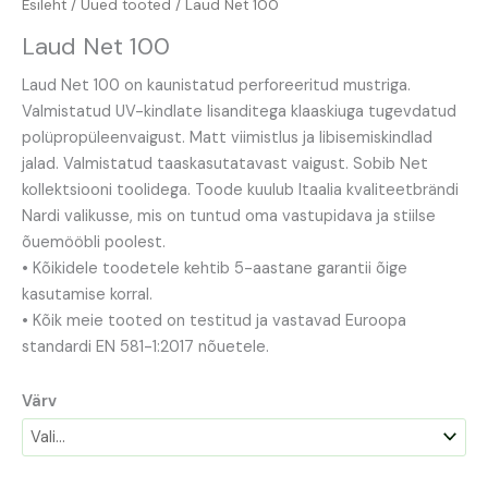
Esileht
/
Uued tooted
/ Laud Net 100
Laud Net 100
Laud Net 100 on kaunistatud perforeeritud mustriga.
Valmistatud UV-kindlate lisanditega klaaskiuga tugevdatud
polüpropüleenvaigust. Matt viimistlus ja libisemiskindlad
jalad. Valmistatud taaskasutatavast vaigust. Sobib Net
kollektsiooni toolidega. Toode kuulub Itaalia kvaliteetbrändi
Nardi valikusse, mis on tuntud oma vastupidava ja stiilse
õuemööbli poolest.
• Kõikidele toodetele kehtib 5-aastane garantii õige
kasutamise korral.
• Kõik meie tooted on testitud ja vastavad Euroopa
standardi EN 581-1:2017 nõuetele.
Värv