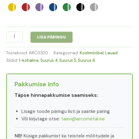
LISA PÄRINGU
Tootekood:
ARC0320
Kategooriad:
Koolimööbel
,
Lauad
Sildid:
1-kohaline
,
Suurus 4
,
Suurus 5
,
Suurus 6
Pakkumise info
Täpse hinnapakkumise saamiseks:
Lisage toode päringu listi ja saatke päring
Või kirjutage otse:
taavi@arcometal.ee
NB!
Küsige pakkumist ka teistele mõõtudele ja