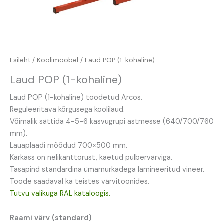
Esileht
/
Koolimööbel
/ Laud POP (1-kohaline)
Laud POP (1-kohaline)
Laud POP (1-kohaline) toodetud Arcos.
Reguleeritava kõrgusega koolilaud.
Võimalik sättida 4-5-6 kasvugrupi astmesse (640/700/760
mm).
Lauaplaadi mõõdud 700×500 mm.
Karkass on nelikanttorust, kaetud pulbervärviga.
Tasapind standardina ümarnurkadega lamineeritud vineer.
Toode saadaval ka teistes värvitoonides.
Tutvu valikuga RAL kataloogis.
Raami värv (standard)