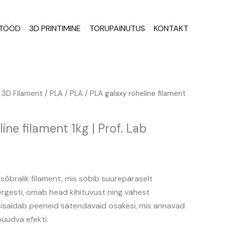
STÖÖD
3D PRINTIMINE
TORUPAINUTUS
KONTAKT
/
3D Filament
/
PLA
/
PLA
/ PLA galaxy roheline filament
ine filament 1kg | Prof. Lab
asõbralik filament, mis sobib suurepäraselt
kergesti, omab head kihituvust ning vähest
 sisaldab peeneid sätendavaid osakesi, mis annavad
upüüdva efekti.