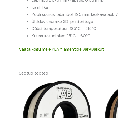
Läbimõõt: 1,75 mm (täpsus: 0,03 mm)
Kaal: 1 kg
Pooli suurus: läbimõõt 195 mm, keskava auk
Ühilduv enamike 3D-printeritega
Düüsi temperatuur: 185°C – 215°C
Kuumutatud alus: 25°C – 60°C
Vaata kogu meie PLA filamentide värvivalikut
Seotud tooted