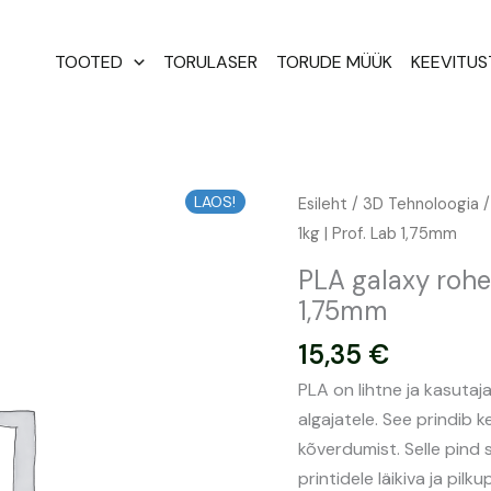
TOOTED
TORULASER
TORUDE MÜÜK
KEEVITU
LAOS!
PLA
Esileht
/
3D Tehnoloogia
galaxy
1kg | Prof. Lab 1,75mm
roheline
PLA galaxy rohel
filament
1,75mm
1kg
15,35
€
|
Prof.
PLA on lihtne ja kasutaj
Lab
algajatele. See prindib 
1,75mm
kõverdumist. Selle pind
kogus
printidele läikiva ja pilk