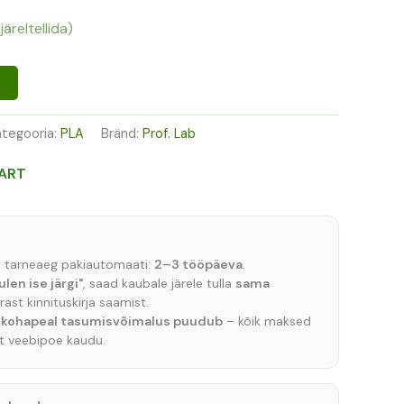
järeltellida)
ategooria:
PLA
Bränd:
Prof. Lab
ART
e tarneaeg pakiautomaati:
2–3 tööpäeva
.
ulen ise järgi"
, saad kaubale järele tulla
sama
ast kinnituskirja saamist.
t
kohapeal tasumisvõimalus puudub
– kõik maksed
lt veebipoe kaudu.