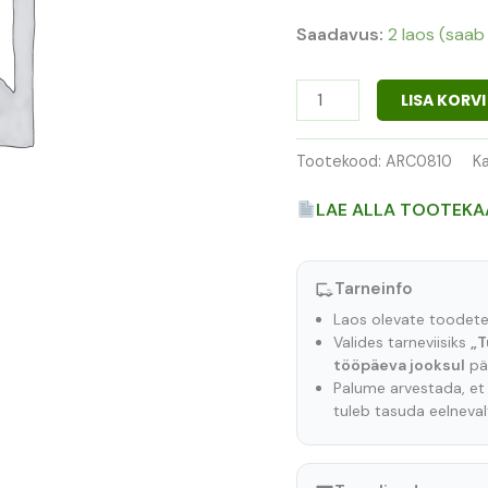
Saadavus:
2 laos (saab 
LISA KORVI
Tootekood:
ARC0810
K
LAE ALLA TOOTEKA
Tarneinfo
Laos olevate toodet
Valides tarneviisiks
„T
tööpäeva jooksul
pär
Palume arvestada, e
tuleb tasuda eelneva