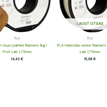
LAOST OTSAS
PLA
PLA
t must pähkel filament 1kg |
PLA helendav sinine filament 1
Prof. Lab 1,75mm
Lab 1,75mm
14,42
€
15,98
€