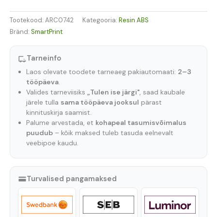
Tootekood:
ARC0742
Kategooria:
Resin ABS
Bränd:
SmartPrint
Tarneinfo
Laos olevate toodete tarneaeg pakiautomaati:
2–3
tööpäeva
.
Valides tarneviisiks
„Tulen ise järgi"
, saad kaubale
järele tulla
sama tööpäeva jooksul
pärast
kinnituskirja saamist.
Palume arvestada, et
kohapeal tasumisvõimalus
puudub
– kõik maksed tuleb tasuda eelnevalt
veebipoe kaudu.
Turvalised pangamaksed