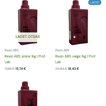
Algne
Praegune
Algne
Praegune
LAOS!
hind
hind
hind
hind
oli:
on:
oli:
on:
17,89 €.
15,74 €.
20,94 €.
18,43 €.
LAOST OTSAS
Resin ABS
Resin ABS
Resin ABS sinine 1kg | Prof.
Resin ABS valge 1kg | Prof.
Lab
Lab
17,89
€
15,74
€
20,94
€
18,43
€
Algne
Praegune
hind
hind
oli:
on:
20,04 €.
17,64 €.