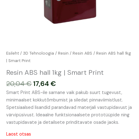
Esileht
/
3D Tehnoloogia
/
Resin
/
Resin ABS
/ Resin ABS hall 1kg
| Smart Print
Resin ABS hall 1kg | Smart Print
20,04
€
17,64
€
Smart Print ABS-ile sarnane vaik pakub suurt tugevust,
minimaalset kokkutõmbumist ja siledat pinnaviimistlust.
Spetsiaalsed lisandid parandavad materjali vastupidavust ja
värvipüsivust. Ideaalne funktsionaalsete prototüüpide ning
vastupidavate ja detailsete prinditavate osade jaoks.
Laost otsas