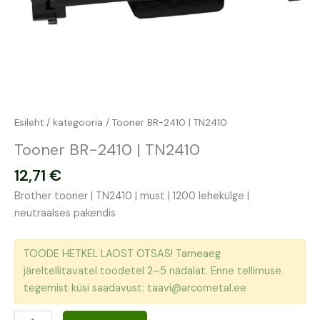
Esileht
/
kategooria
/ Tooner BR-2410 | TN2410
Tooner BR-2410 | TN2410
12,71
€
Brother tooner | TN2410 | must | 1200 lehekülge |
neutraalses pakendis
TOODE HETKEL LAOST OTSAS! Tarneaeg
järeltellitavatel toodetel 2–5 nädalat. Enne tellimuse
tegemist küsi saadavust: taavi@arcometal.ee