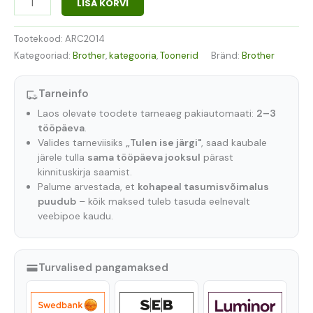
LISA KORVI
Tootekood:
ARC2014
Kategooriad:
Brother
,
kategooria
,
Toonerid
Bränd:
Brother
Tarneinfo
Laos olevate toodete tarneaeg pakiautomaati:
2–3
tööpäeva
.
Valides tarneviisiks
„Tulen ise järgi"
, saad kaubale
järele tulla
sama tööpäeva jooksul
pärast
kinnituskirja saamist.
Palume arvestada, et
kohapeal tasumisvõimalus
puudub
– kõik maksed tuleb tasuda eelnevalt
veebipoe kaudu.
Turvalised pangamaksed