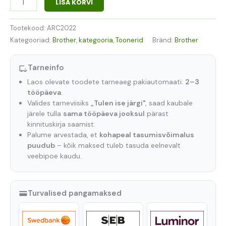
LISA KORVI
Tootekood:
ARC2022
Kategooriad:
Brother
,
kategooria
,
Toonerid
Bränd:
Brother
Tarneinfo
Laos olevate toodete tarneaeg pakiautomaati:
2–3
tööpäeva
.
Valides tarneviisiks
„Tulen ise järgi"
, saad kaubale
järele tulla
sama tööpäeva jooksul
pärast
kinnituskirja saamist.
Palume arvestada, et
kohapeal tasumisvõimalus
puudub
– kõik maksed tuleb tasuda eelnevalt
veebipoe kaudu.
Turvalised pangamaksed