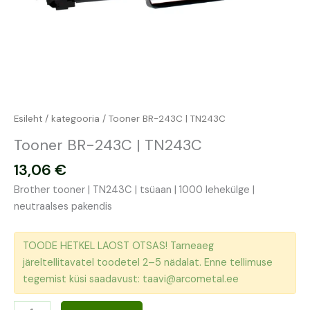
Esileht
/
kategooria
/ Tooner BR-243C | TN243C
Tooner BR-243C | TN243C
13,06
€
Brother tooner | TN243C | tsüaan | 1000 lehekülge |
neutraalses pakendis
TOODE HETKEL LAOST OTSAS! Tarneaeg
järeltellitavatel toodetel 2–5 nädalat. Enne tellimuse
tegemist küsi saadavust: taavi@arcometal.ee