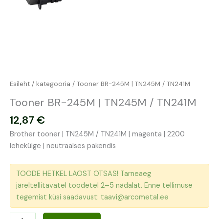
Esileht
/
kategooria
/ Tooner BR-245M | TN245M / TN241M
Tooner BR-245M | TN245M / TN241M
12,87
€
Brother tooner | TN245M / TN241M | magenta | 2200
lehekülge | neutraalses pakendis
TOODE HETKEL LAOST OTSAS! Tarneaeg
järeltellitavatel toodetel 2–5 nädalat. Enne tellimuse
tegemist küsi saadavust: taavi@arcometal.ee