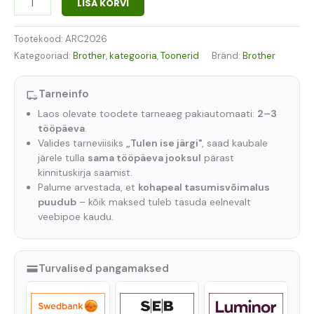
LISA KORVI
Tootekood:
ARC2026
Kategooriad:
Brother
,
kategooria
,
Toonerid
Bränd:
Brother
Tarneinfo
Laos olevate toodete tarneaeg pakiautomaati:
2–3
tööpäeva
.
Valides tarneviisiks
„Tulen ise järgi"
, saad kaubale
järele tulla
sama tööpäeva jooksul
pärast
kinnituskirja saamist.
Palume arvestada, et
kohapeal tasumisvõimalus
puudub
– kõik maksed tuleb tasuda eelnevalt
veebipoe kaudu.
Turvalised pangamaksed