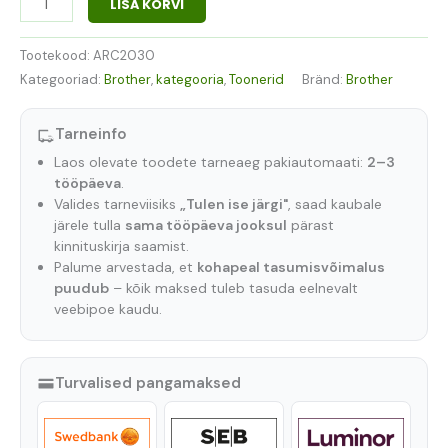
LISA KORVI
Tootekood:
ARC2030
Kategooriad:
Brother
,
kategooria
,
Toonerid
Bränd:
Brother
Tarneinfo
Laos olevate toodete tarneaeg pakiautomaati:
2–3
tööpäeva
.
Valides tarneviisiks
„Tulen ise järgi"
, saad kaubale
järele tulla
sama tööpäeva jooksul
pärast
kinnituskirja saamist.
Palume arvestada, et
kohapeal tasumisvõimalus
puudub
– kõik maksed tuleb tasuda eelnevalt
veebipoe kaudu.
Turvalised pangamaksed