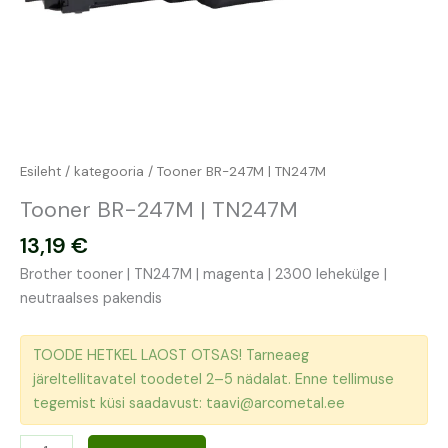
Esileht
/
kategooria
/ Tooner BR-247M | TN247M
Tooner BR-247M | TN247M
13,19
€
Brother tooner | TN247M | magenta | 2300 lehekülge |
neutraalses pakendis
TOODE HETKEL LAOST OTSAS! Tarneaeg
järeltellitavatel toodetel 2–5 nädalat. Enne tellimuse
tegemist küsi saadavust: taavi@arcometal.ee