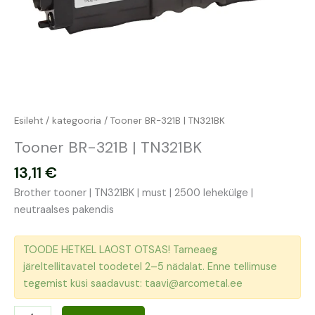
Esileht
/
kategooria
/ Tooner BR-321B | TN321BK
Tooner BR-321B | TN321BK
13,11
€
Brother tooner | TN321BK | must | 2500 lehekülge |
neutraalses pakendis
TOODE HETKEL LAOST OTSAS! Tarneaeg
järeltellitavatel toodetel 2–5 nädalat. Enne tellimuse
tegemist küsi saadavust: taavi@arcometal.ee