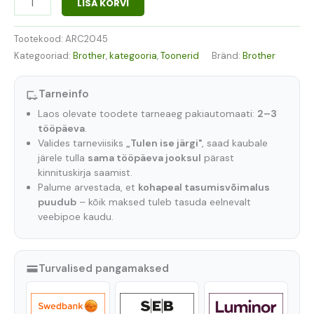
LISA KORVI
Tootekood:
ARC2045
Kategooriad:
Brother
,
kategooria
,
Toonerid
Bränd:
Brother
Tarneinfo
Laos olevate toodete tarneaeg pakiautomaati:
2–3
tööpäeva
.
Valides tarneviisiks
„Tulen ise järgi"
, saad kaubale
järele tulla
sama tööpäeva jooksul
pärast
kinnituskirja saamist.
Palume arvestada, et
kohapeal tasumisvõimalus
puudub
– kõik maksed tuleb tasuda eelnevalt
veebipoe kaudu.
Turvalised pangamaksed