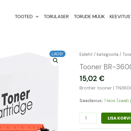
TOOTED
TORULASER
TORUDE MÜÜK
KEEVITU
LAOS!
Tooner
Esileht
/
kategooria
/ Too
BR-
Tooner BR-360
3600XXL
15,02
€
|
TN3600XXL
Brother tooner | TN3600
kogus
Saadavus:
1 laos (saab j
LISA KORVI