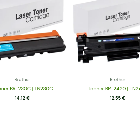
Brother
Brother
ner BR-230C | TN230C
Tooner BR-2420 | TN
14,12
€
12,55
€