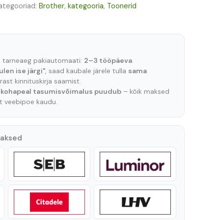
ategooriad:
Brother
,
kategooria
,
Toonerid
e tarneaeg pakiautomaati:
2–3 tööpäeva
.
ulen ise järgi"
, saad kaubale järele tulla
sama
ast kinnituskirja saamist.
t
kohapeal tasumisvõimalus puudub
– kõik maksed
lt veebipoe kaudu.
maksed