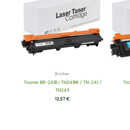
Brother
Tooner BR-241B | TN241BK / TN-241 /
Too
TN245
12,57
€