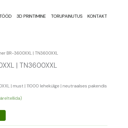
STÖÖD
3D PRINTIMINE
TORUPAINUTUS
KONTAKT
ner BR-3600XXL | TN3600XXL
0XXL | TN3600XXL
XXL | must | 11000 lehekülge | neutraalses pakendis
äreltellida)