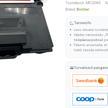
Tootekood:
ARC2065
K
Bränd:
Brother
Tarneinfo
Laos olevate toodet
Valides tarneviisiks
„T
tööpäeva jooksul
pär
Palume arvestada, e
tuleb tasuda eelneva
Turvalised panga