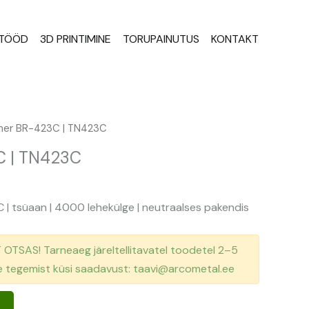
STÖÖD
3D PRINTIMINE
TORUPAINUTUS
KONTAKT
ner BR-423C | TN423C
C | TN423C
 | tsüaan | 4000 lehekülge | neutraalses pakendis
TSAS! Tarneaeg järeltellitavatel toodetel 2–5
se tegemist küsi saadavust: taavi@arcometal.ee