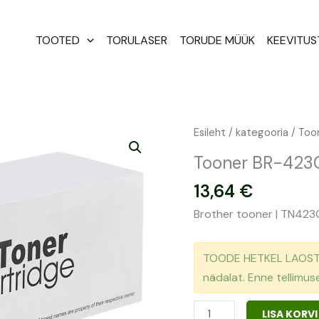
TOOTED
TORULASER
TORUDE MÜÜK
KEEVITU
Tooner
Esileht
/
kategooria
/ Too
BR-
Tooner BR-423
423C
13,64
€
|
TN423C
Brother tooner | TN423C
kogus
TOODE HETKEL LAOST O
nädalat. Enne tellimu
LISA KORVI