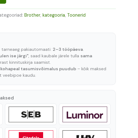
ategooriad:
Brother
,
kategooria
,
Toonerid
e tarneaeg pakiautomaati:
2–3 tööpäeva
.
ulen ise järgi"
, saad kaubale järele tulla
sama
ast kinnituskirja saamist.
t
kohapeal tasumisvõimalus puudub
– kõik maksed
lt veebipoe kaudu.
maksed