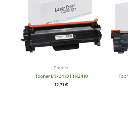
Brother
Tooner BR-2410 | TN2410
Toon
12,71
€