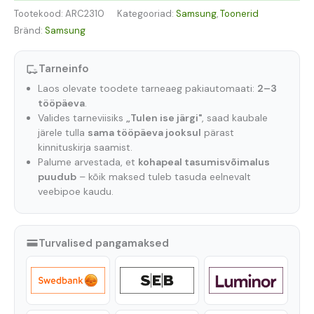
Tootekood:
ARC2310
Kategooriad:
Samsung
,
Toonerid
Bränd:
Samsung
Tarneinfo
Laos olevate toodete tarneaeg pakiautomaati:
2–3
tööpäeva
.
Valides tarneviisiks
„Tulen ise järgi"
, saad kaubale
järele tulla
sama tööpäeva jooksul
pärast
kinnituskirja saamist.
Palume arvestada, et
kohapeal tasumisvõimalus
puudub
– kõik maksed tuleb tasuda eelnevalt
veebipoe kaudu.
Turvalised pangamaksed