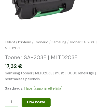
Esileht
/
Printerid
/
Toonerid
/
Samsung
/ Tooner SA-203E |
MLTD203E
Tooner SA-203E | MLTD203E
17,32
€
Samsung tooner | MLTD203E | must | 10000 lehekülge |
neutraalses pakendis
Saadavus:
1 laos (saab järeltellida)
LISA KORVI