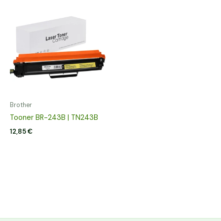
Brother
Tooner BR-243B | TN243B
12,85
€