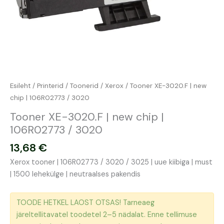
Esileht
/
Printerid
/
Toonerid
/
Xerox
/ Tooner XE-3020.F | new
chip | 106R02773 / 3020
Tooner XE-3020.F | new chip |
106R02773 / 3020
13,68
€
Xerox tooner | 106R02773 / 3020 / 3025 | uue kiibiga | must
| 1500 lehekülge | neutraalses pakendis
TOODE HETKEL LAOST OTSAS! Tarneaeg
järeltellitavatel toodetel 2–5 nädalat. Enne tellimuse