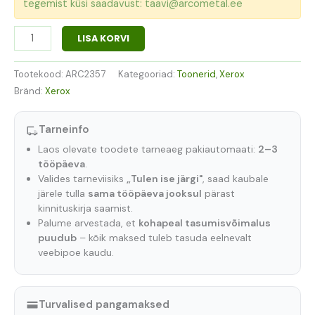
tegemist küsi saadavust: taavi@arcometal.ee
LISA KORVI
Tootekood:
ARC2357
Kategooriad:
Toonerid
,
Xerox
Bränd:
Xerox
Tarneinfo
Laos olevate toodete tarneaeg pakiautomaati:
2–3
tööpäeva
.
Valides tarneviisiks
„Tulen ise järgi"
, saad kaubale
järele tulla
sama tööpäeva jooksul
pärast
kinnituskirja saamist.
Palume arvestada, et
kohapeal tasumisvõimalus
puudub
– kõik maksed tuleb tasuda eelnevalt
veebipoe kaudu.
Turvalised pangamaksed