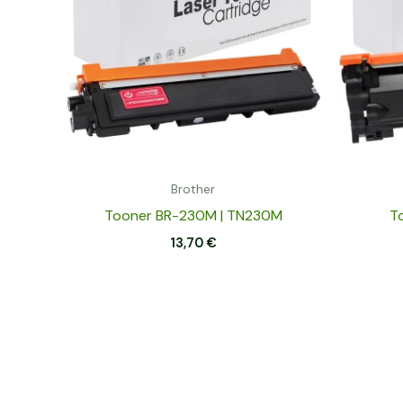
Brother
Tooner BR-230M | TN230M
To
13,70
€