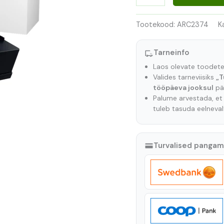
Tootekood:
ARC2374
K
Tarneinfo
Laos olevate toodet
Valides tarneviisiks
„T
tööpäeva jooksul
pär
Palume arvestada, e
tuleb tasuda eelneva
Turvalised panga