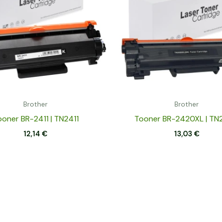
Brother
Brother
oner BR-2411 | TN2411
Tooner BR-2420XL | T
12,14
€
13,03
€