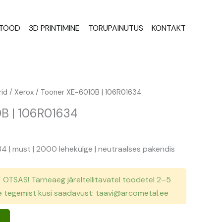
STÖÖD
3D PRINTIMINE
TORUPAINUTUS
KONTAKT
id
/
Xerox
/ Tooner XE-6010B | 106R01634
B | 106R01634
4 | must | 2000 lehekülge | neutraalses pakendis
TSAS! Tarneaeg järeltellitavatel toodetel 2–5
se tegemist küsi saadavust: taavi@arcometal.ee