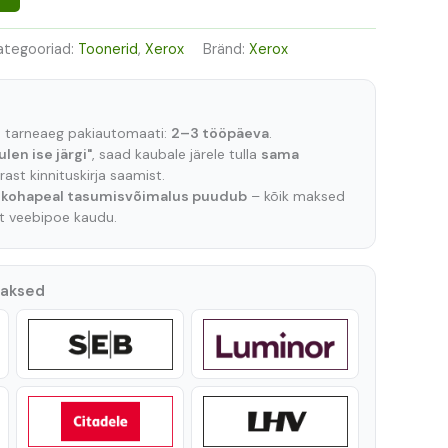
ategooriad:
Toonerid
,
Xerox
Bränd:
Xerox
e tarneaeg pakiautomaati:
2–3 tööpäeva
.
ulen ise järgi"
, saad kaubale järele tulla
sama
ast kinnituskirja saamist.
t
kohapeal tasumisvõimalus puudub
– kõik maksed
lt veebipoe kaudu.
maksed