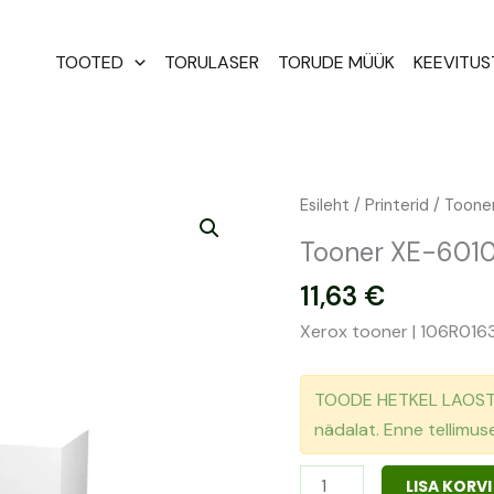
TOOTED
TORULASER
TORUDE MÜÜK
KEEVITU
Tooner
Esileht
/
Printerid
/
Tooner
XE-
Tooner XE-6010
6010B
11,63
€
|
106R01634
Xerox tooner | 106R0163
kogus
TOODE HETKEL LAOST O
nädalat. Enne tellimu
LISA KORVI