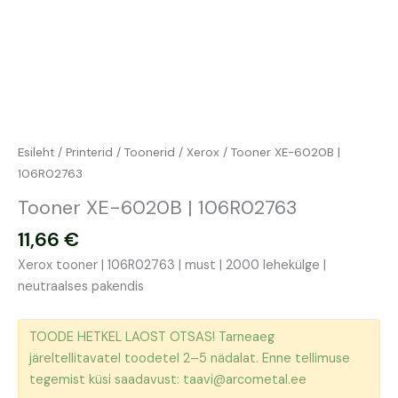
Esileht
/
Printerid
/
Toonerid
/
Xerox
/ Tooner XE-6020B |
106R02763
Tooner XE-6020B | 106R02763
11,66
€
Xerox tooner | 106R02763 | must | 2000 lehekülge |
neutraalses pakendis
TOODE HETKEL LAOST OTSAS! Tarneaeg
järeltellitavatel toodetel 2–5 nädalat. Enne tellimuse
tegemist küsi saadavust: taavi@arcometal.ee