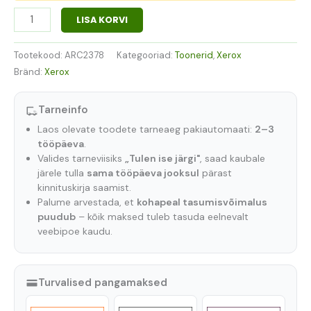
LISA KORVI
Tootekood:
ARC2378
Kategooriad:
Toonerid
,
Xerox
Bränd:
Xerox
Tarneinfo
Laos olevate toodete tarneaeg pakiautomaati:
2–3
tööpäeva
.
Valides tarneviisiks
„Tulen ise järgi"
, saad kaubale
järele tulla
sama tööpäeva jooksul
pärast
kinnituskirja saamist.
Palume arvestada, et
kohapeal tasumisvõimalus
puudub
– kõik maksed tuleb tasuda eelnevalt
veebipoe kaudu.
Turvalised pangamaksed