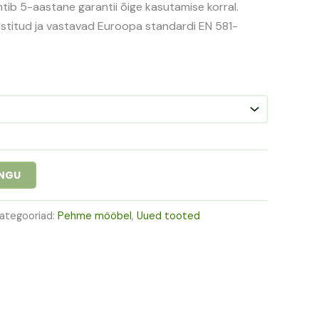
htib 5-aastane garantii õige kasutamise korral.
estitud ja vastavad Euroopa standardi EN 581-
INGU
ategooriad:
Pehme mööbel
,
Uued tooted