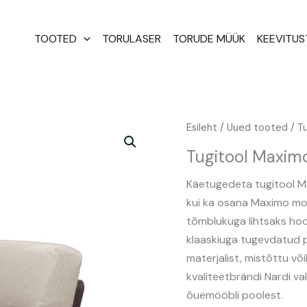
TOOTED
TORULASER
TORUDE MÜÜK
KEEVITU
Tugitool
Esileht
/
Uued tooted
/ T
Maximo
Tugitool Maxim
Elemento
Angolo
Käetugedeta tugitool Ma
kogus
kui ka osana Maximo mo
tõmblukuga lihtsaks hoo
klaaskiuga tugevdatud 
materjalist, mistõttu võ
kvaliteetbrändi Nardi va
õuemööbli poolest.