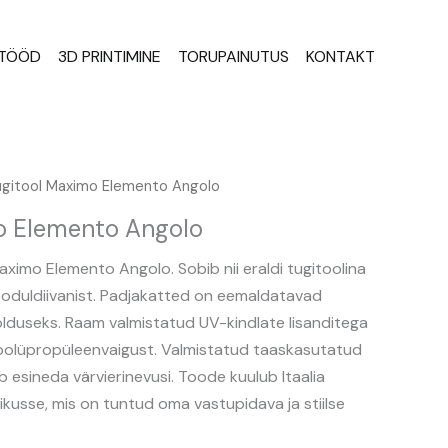
STÖÖD
3D PRINTIMINE
TORUPAINUTUS
KONTAKT
ugitool Maximo Elemento Angolo
o Elemento Angolo
ximo Elemento Angolo. Sobib nii eraldi tugitoolina
oduldiivanist. Padjakatted on eemaldatavad
lduseks. Raam valmistatud UV-kindlate lisanditega
polüpropüleenvaigust. Valmistatud taaskasutatud
ib esineda värvierinevusi. Toode kuulub Itaalia
likusse, mis on tuntud oma vastupidava ja stiilse