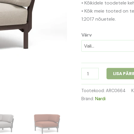
• Kõikidele toodetele ke
• Kõik meie tooted on t
1:2017 nõuetele.
Värv
LISA PÄR
Tootekood:
ARC0664
K
Bränd:
Nardi