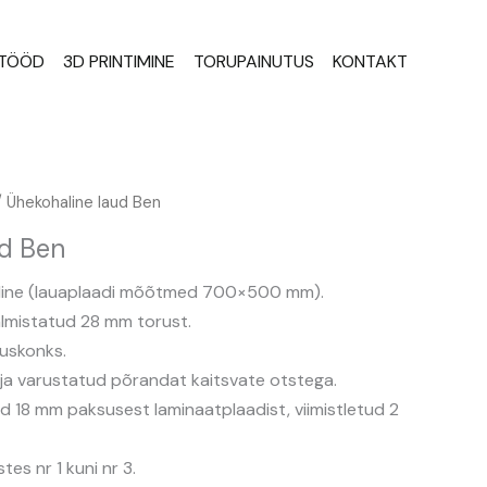
STÖÖD
3D PRINTIMINE
TORUPAINUTUS
KONTAKT
 Ühekohaline laud Ben
ud Ben
haline (lauaplaadi mõõtmed 700×500 mm).
almistatud 28 mm torust.
tuskonks.
 ja varustatud põrandat kaitsvate otstega.
d 18 mm paksusest laminaatplaadist, viimistletud 2
es nr 1 kuni nr 3.