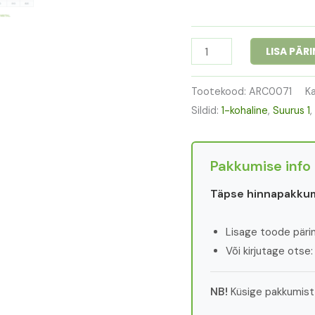
LISA PÄR
Tootekood:
ARC0071
K
Sildid:
1-kohaline
,
Suurus 1
,
Pakkumise info
Täpse hinnapakkum
Lisage toode päring
Või kirjutage otse
NB!
Küsige pakkumist 