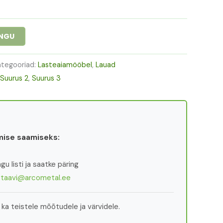
INGU
ategooriad:
Lasteaiamööbel
,
Lauad
Suurus 2
,
Suurus 3
ise saamiseks:
u listi ja saatke päring
:
taavi@arcometal.ee
ka teistele mõõtudele ja värvidele.