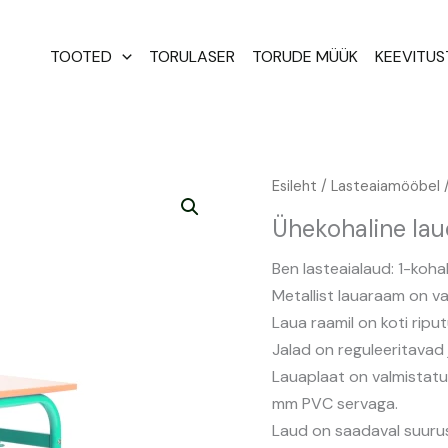
TOOTED
TORULASER
TORUDE MÜÜK
KEEVITU
Ühekohaline
Esileht
/
Lasteaiamööbel
/
laud
Ühekohaline la
Ben
kogus
Ben lasteaialaud: 1-ko
Metallist lauaraam on v
Laua raamil on koti ripu
Jalad on reguleeritavad
Lauaplaat on valmistatu
mm PVC servaga.
Laud on saadaval suurust