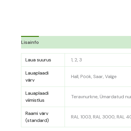
Lisainfo
Laua suurus
1, 2, 3
Lauaplaadi
Hall, Pöök, Saar, Valge
värv
Lauaplaadi
Teravnurkne, Ümardatud n
viimistlus
Raami värv
RAL 1003, RAL 3000, RAL 4
(standard)