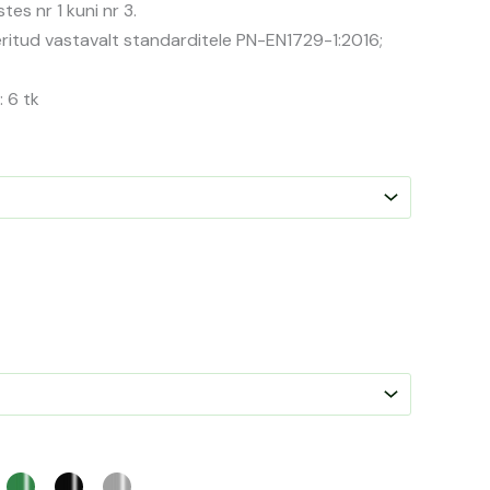
es nr 1 kuni nr 3.
eeritud vastavalt standarditele PN-EN1729-1:2016;
: 6 tk