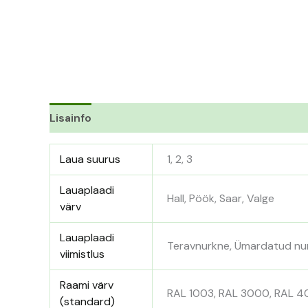
Lisainfo
Laua suurus
1, 2, 3
Lauaplaadi
Hall, Pöök, Saar, Valge
värv
Lauaplaadi
Teravnurkne, Ümardatud n
viimistlus
Raami värv
RAL 1003, RAL 3000, RAL 4
(standard)