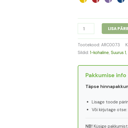
LISA PÄR
Tootekood:
ARC0073
K
Sildid:
1-kohaline
,
Suurus 1
,
Pakkumise info
Täpse hinnapakkum
Lisage toode päring
Või kirjutage otse
NB!
Küsige pakkumist 