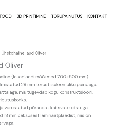
STÖÖD
3D PRINTIMINE
TORUPAINUTUS
KONTAKT
 Ühekohaline laud Oliver
d Oliver
kohaline (lauaplaadi mõõtmed 700×500 mm).
almistatud 28 mm torust iseloomuliku paindega.
isttalaga, mis tugevdab kogu konstruktsiooni.
 riputuskonks.
 ja varustatud põrandat kaitsvate otstega.
d 18 mm paksusest laminaatplaadist, mis on
ervaga.