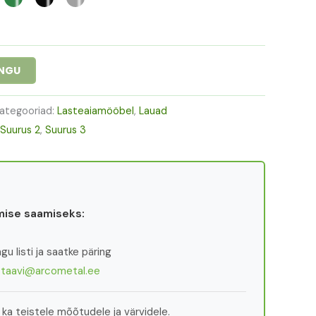
INGU
ategooriad:
Lasteaiamööbel
,
Lauad
Suurus 2
,
Suurus 3
ise saamiseks:
u listi ja saatke päring
:
taavi@arcometal.ee
ka teistele mõõtudele ja värvidele.