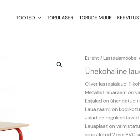
TOOTED
TORULASER
TORUDE MÜÜK
KEEVITU
Ühekohaline
Esileht
/
Lasteaiamööbel
/
laud
Ühekohaline lau
Oliver
kogus
Oliver lasteaialaud: 1-
Metallist lauaraam on v
Esijalad on ühendatud r
Laua raamil on koolikoti
Jalad on reguleeritavad
Lauaplaat on valmistatu
viimistletud 2 mm PVC s