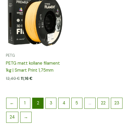
hind
hind
oli:
on:
12,40 €.
11,16 €.
PETG
PETG matt kollane filament
1kg | Smart Print 1,75mm
12,40
€
11,16
€
←
1
2
3
4
5
…
22
23
24
→