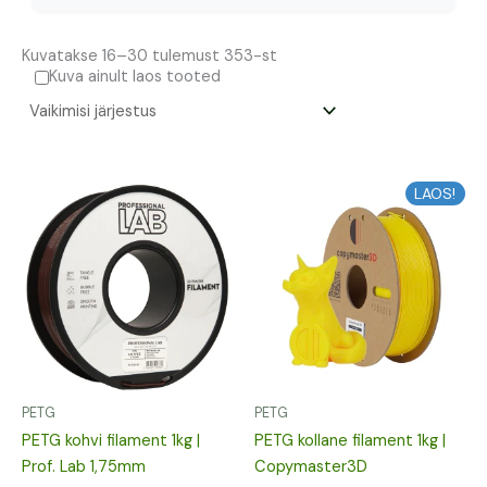
Kuvatakse 16–30 tulemust 353-st
Kuva ainult laos tooted
Algne
Praegune
Algne
Praegune
LAOS!
hind
hind
hind
hind
oli:
on:
oli:
on:
12,76 €.
11,48 €.
17,36 €.
15,62 €.
PETG
PETG
PETG kohvi filament 1kg |
PETG kollane filament 1kg |
Prof. Lab 1,75mm
Copymaster3D