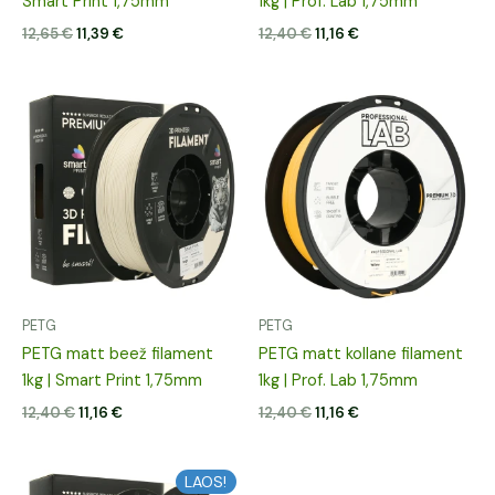
Smart Print 1,75mm
1kg | Prof. Lab 1,75mm
12,65
€
11,39
€
12,40
€
11,16
€
Algne
Praegune
Algne
Praegune
hind
hind
hind
hind
oli:
on:
oli:
on:
12,40 €.
11,16 €.
12,40 €.
11,16 €.
PETG
PETG
PETG matt beež filament
PETG matt kollane filament
1kg | Smart Print 1,75mm
1kg | Prof. Lab 1,75mm
12,40
€
11,16
€
12,40
€
11,16
€
Algne
Praegune
LAOS!