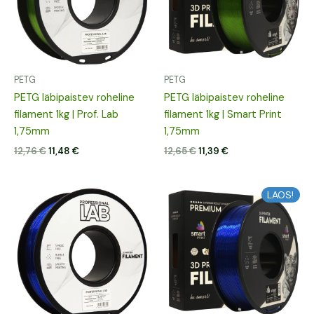
PETG
PETG
PETG läbipaistev roheline
PETG läbipaistev roheline
filament 1kg | Prof. Lab
filament 1kg | Smart Print
1,75mm
1,75mm
12,76
€
11,48
€
12,65
€
11,39
€
Algne
Praegune
Algne
Praegune
LAOS!
hind
hind
hind
hind
oli:
on:
oli:
on:
12,76 €.
11,48 €.
12,62 €.
11,36 €.