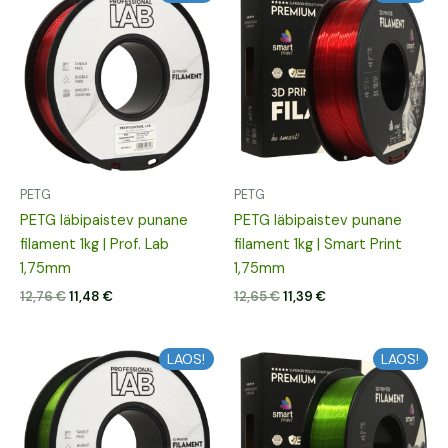
hind
hind
hind
hind
oli:
on:
oli:
on:
12,76 €.
11,48 €.
12,65 €.
11,39 €.
PETG
PETG
PETG läbipaistev punane
PETG läbipaistev punane
filament 1kg | Prof. Lab
filament 1kg | Smart Print
1,75mm
1,75mm
12,76
€
11,48
€
12,65
€
11,39
€
Algne
Praegune
Algne
Praegune
LAOS!
LAOS!
hind
hind
hind
hind
oli:
on:
oli:
on:
12,76 €.
11,48 €.
12,65 €.
11,39 €.