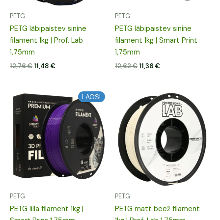
PETG
PETG
PETG läbipaistev sinine
PETG läbipaistev sinine
filament 1kg | Prof. Lab
filament 1kg | Smart Print
1,75mm
1,75mm
12,76
€
11,48
€
12,62
€
11,36
€
Algne
Praegune
Algne
Praegune
LAOS!
hind
hind
hind
hind
oli:
on:
oli:
on:
12,65 €.
11,39 €.
12,40 €.
11,16 €.
PETG
PETG
PETG lilla filament 1kg |
PETG matt beež filament