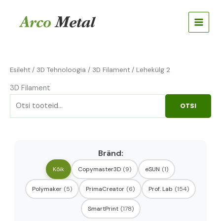
Skip
Otsi:
to
content
Esileht
/
3D Tehnoloogia
/
3D Filament
/ Lehekülg 2
3D Filament
OTSI
Bränd:
Kõik
Copymaster3D
(9)
eSUN
(1)
Polymaker
(5)
PrimaCreator
(6)
Prof. Lab
(154)
SmartPrint
(178)