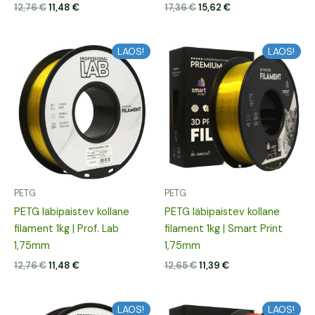
12,76
€
11,48
€
17,36
€
15,62
€
Algne
Praegune
Algne
Praegune
LAOS!
LAOS!
hind
hind
hind
hind
oli:
on:
oli:
on:
12,76 €.
11,48 €.
12,65 €.
11,39 €.
PETG
PETG
PETG läbipaistev kollane
PETG läbipaistev kollane
filament 1kg | Prof. Lab
filament 1kg | Smart Print
1,75mm
1,75mm
12,76
€
11,48
€
12,65
€
11,39
€
Algne
Praegune
Algne
Praegune
LAOS!
LAOS!