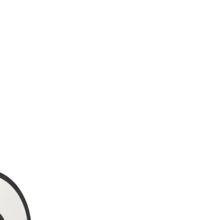
aegune
nd
25 €.