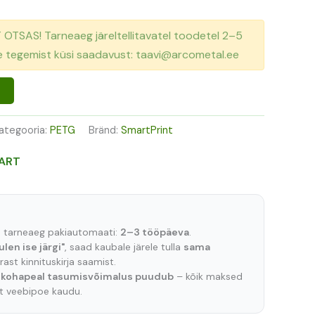
TSAS! Tarneaeg järeltellitavatel toodetel 2–5
se tegemist küsi saadavust: taavi@arcometal.ee
ategooria:
PETG
Bränd:
SmartPrint
ART
e tarneaeg pakiautomaati:
2–3 tööpäeva
.
ulen ise järgi"
, saad kaubale järele tulla
sama
ast kinnituskirja saamist.
t
kohapeal tasumisvõimalus puudub
– kõik maksed
lt veebipoe kaudu.