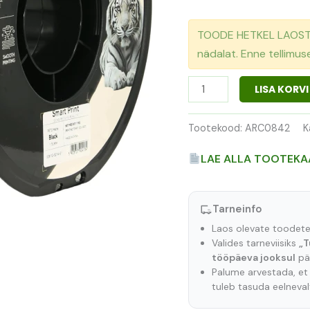
TOODE HETKEL LAOST O
nädalat. Enne tellimu
LISA KORVI
Tootekood:
ARC0842
K
LAE ALLA TOOTEKA
Tarneinfo
Laos olevate toodet
Valides tarneviisiks
„T
tööpäeva jooksul
pär
Palume arvestada, e
tuleb tasuda eelneva