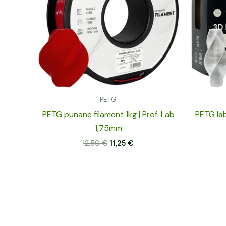
PETG
PETG punane filament 1kg | Prof. Lab
PETG läb
1,75mm
12,50
€
11,25
€