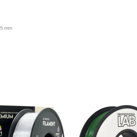
 75 mm
Algne
Praegune
Algne
Pr
hind
hind
hind
hi
oli:
on:
oli:
on:
13,04 €.
11,74 €.
12,50 €.
11,