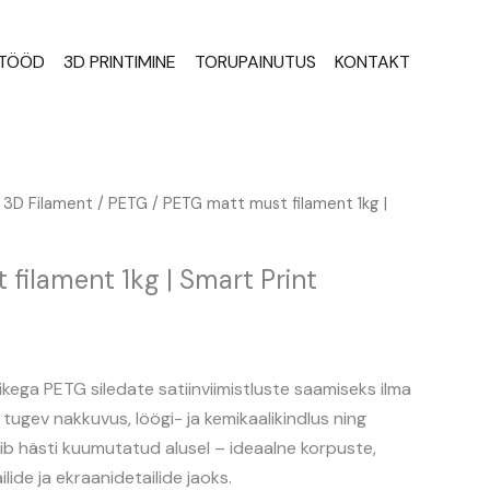
STÖÖD
3D PRINTIMINE
TORUPAINUTUS
KONTAKT
raegune
/
3D Filament
/
PETG
/ PETG matt must filament 1kg |
ind
n:
filament 1kg | Smart Print
.
1,16 €.
kega PETG siledate satiinviimistluste saamiseks ilma
n tugev nakkuvus, löögi- ja kemikaalikindlus ning
b hästi kuumutatud alusel – ideaalne korpuste,
lide ja ekraanidetailide jaoks.