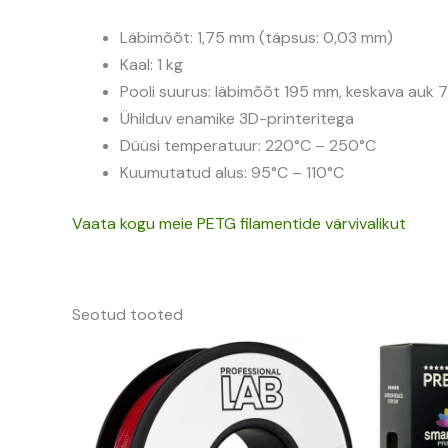
Läbimõõt: 1,75 mm (täpsus: 0,03 mm)
Kaal: 1 kg
Pooli suurus: läbimõõt 195 mm, keskava auk
Ühilduv enamike 3D-printeritega
Düüsi temperatuur: 220°C – 250°C
Kuumutatud alus: 95°C – 110°C
Vaata kogu meie PETG filamentide värvivalikut
Seotud tooted
Algne
Praegune
hind
hind
oli:
on:
12,50 €.
11,25 €.