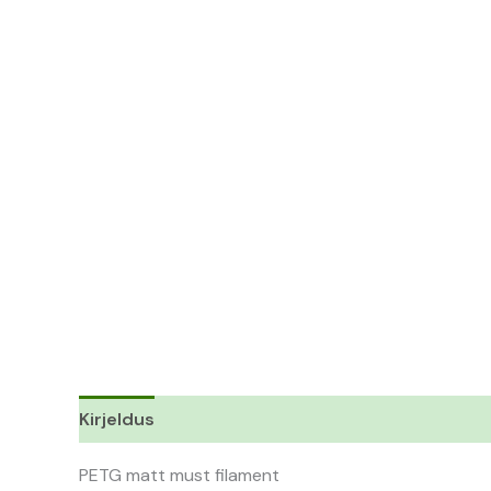
Kirjeldus
Lisainfo
PETG matt must filament