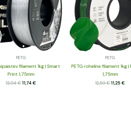
PETG
PETG
ipaistev filament 1kg | Smart
PETG roheline filament 1kg | 
Print 1,75mm
1,75mm
13,04
€
11,74
€
12,50
€
11,25
€