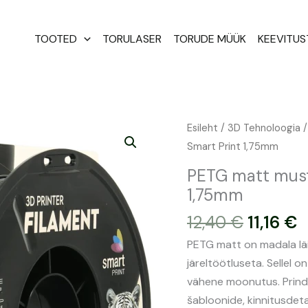
TOOTED
TORULASER
TORUDE MÜÜK
KEEVITU
Algne
P
PETG
Esileht
/
3D Tehnoloogia
hind
h
matt
Smart Print 1,75mm
oli:
o
must
PETG matt must 
12,40 €
1
filament
1,75mm
1kg
12,40
€
11,16
€
|
Smart
PETG matt on madala läi
Print
järeltöötluseta. Sellel o
1,75mm
vähene moonutus. Prindi
kogus
šabloonide, kinnitusdetai