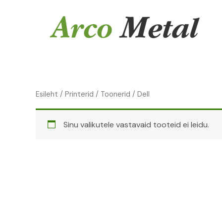
Skip
to
content
Esileht
/
Printerid
/
Toonerid
/ Dell
Sinu valikutele vastavaid tooteid ei leidu.