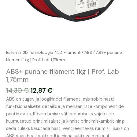
Esileht
/
3D Tehnoloogia
/
3D Filament
/
ABS
/ ABS+ punane
filament 1kg | Prof. Lab 1,75mm
ABS+ punane filament 1kg | Prof. Lab
1,75mm
14,30
€
12,87
€
ABS on tugev ja löögikindel filament, mis sobib hästi
funktsionaalsete detailide ja mehaaniliste komponentide
printimiseks. Kõverdumise vähendamiseks vajab see
kuumutatud printimisalust ja kinnist printimiskambrit ning
seda tuleks kasutada hästi ventileeritavas ruumis. Lisaks on
ABS väga hea kvaliteedi ja hinna suhtega materjal.