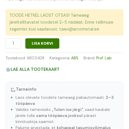
TOODE HETKEL LAOST OTSAS! Tarneaeg
järeltellitavatel toodetel 2–5 nädalat. Enne tellimuse
tegemist küsi saadavust: taavi@arcometal.ee
LISA KORVI
Tootekood:
ARC0428
Kategooria:
ABS
Bränd:
Prof. Lab
LAE ALLA TOOTEKAART
Tarneinfo
Laos olevate toodete tarneaeg pakiautomaati:
2–3
tööpäeva
.
Valides tarneviisiks
„Tulen ise järgi"
, saad kaubale
järele tulla
sama tööpäeva jooksul
pärast
kinnituskirja saamist.
Palume arvestada, et
kohapeal tasumisvõimalus