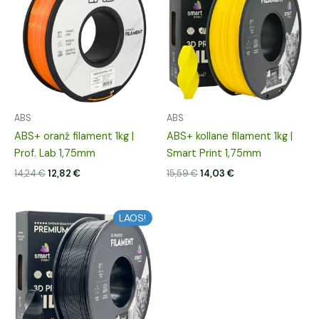
14,24 €.
12,82 €.
15,59 €.
14,03 €.
ABS
ABS
ABS+ oranž filament 1kg |
ABS+ kollane filament 1kg |
Prof. Lab 1,75mm
Smart Print 1,75mm
14,24
€
12,82
€
15,59
€
14,03
€
Algne
Praegune
LAOS!
hind
hind
oli:
on:
14,84 €.
13,36 €.