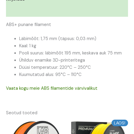
Lisainfo
ABS+ punane filament
Läbimõõt: 1,75 mm (täpsus: 0,03 mm)
Kaal: 1 kg
Pooli suurus: läbimõõt 195 mm, keskava auk 75 mm
Ühilduv enamike 3D-printeritega
Düüsi temperatuur: 220°C – 250°C
Kuumutatud alus: 95°C – 110°C
Vaata kogu meie ABS filamentide värvivalikut
Seotud tooted
Algne
Praegune
Algne
Praegune
LAOS!
hind
hind
hind
hind
oli:
on:
oli:
on: