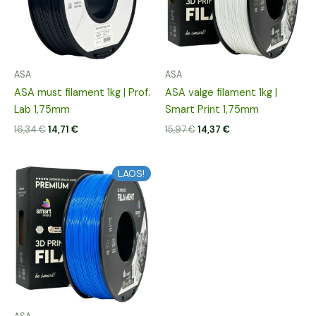
ASA
ASA
ASA must filament 1kg | Prof.
ASA valge filament 1kg |
Lab 1,75mm
Smart Print 1,75mm
16,34
€
14,71
€
15,97
€
14,37
€
Algne
Praegune
LAOS!
hind
hind
oli:
on:
15,97 €.
14,37 €.