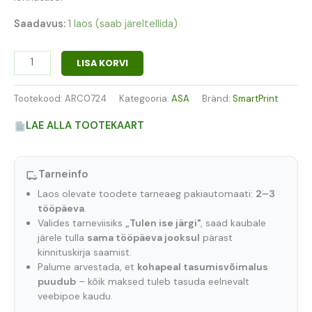
Saadavus:
1 laos (saab järeltellida)
LISA KORVI
Tootekood:
ARC0724
Kategooria:
ASA
Bränd:
SmartPrint
LAE ALLA TOOTEKAART
Tarneinfo
Laos olevate toodete tarneaeg pakiautomaati:
2–3
tööpäeva
.
Valides tarneviisiks
„Tulen ise järgi"
, saad kaubale
järele tulla
sama tööpäeva jooksul
pärast
kinnituskirja saamist.
Palume arvestada, et
kohapeal tasumisvõimalus
puudub
– kõik maksed tuleb tasuda eelnevalt
veebipoe kaudu.