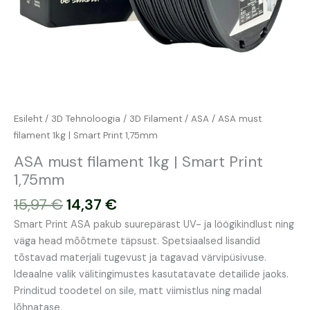
Esileht
/
3D Tehnoloogia
/
3D Filament
/
ASA
/ ASA must
filament 1kg | Smart Print 1,75mm
ASA must filament 1kg | Smart Print
1,75mm
15,97
€
14,37
€
Smart Print ASA pakub suurepärast UV- ja löögikindlust ning
väga head mõõtmete täpsust. Spetsiaalsed lisandid
tõstavad materjali tugevust ja tagavad värvipüsivuse.
Ideaalne valik välitingimustes kasutatavate detailide jaoks.
Prinditud toodetel on sile, matt viimistlus ning madal
lõhnatase.