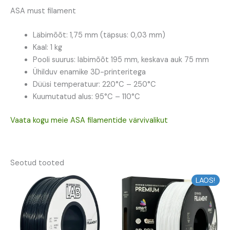
ASA must filament
Läbimõõt: 1,75 mm (täpsus: 0,03 mm)
Kaal: 1 kg
Pooli suurus: läbimõõt 195 mm, keskava auk 75 mm
Ühilduv enamike 3D-printeritega
Düüsi temperatuur: 220°C – 250°C
Kuumutatud alus: 95°C – 110°C
Vaata kogu meie ASA filamentide värvivalikut
Seotud tooted
Algne
Praegune
Algne
Praegune
LAOS!
hind
hind
hind
hind
oli:
on:
oli:
on:
16,34 €.
14,71 €.
15,97 €.
14,37 €.