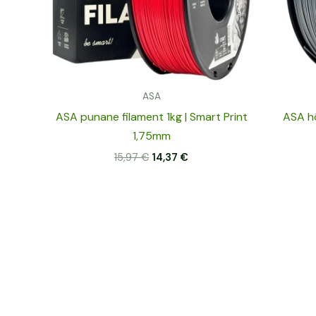
ASA
ASA punane filament 1kg | Smart Print
ASA hõ
1,75mm
15,97
€
14,37
€