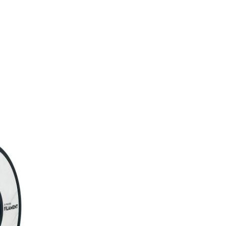
aegune
nd
71 €.