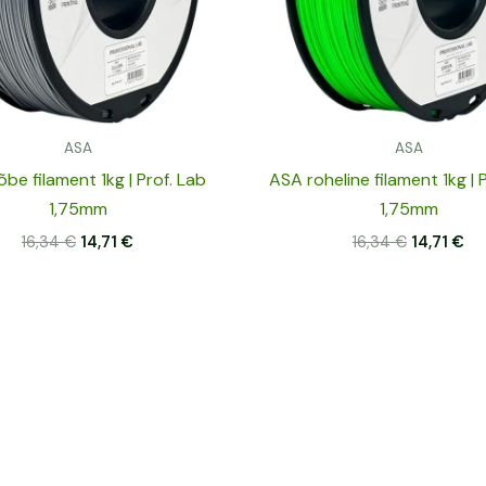
ASA
ASA
be filament 1kg | Prof. Lab
ASA roheline filament 1kg | 
1,75mm
1,75mm
16,34
€
14,71
€
16,34
€
14,71
€