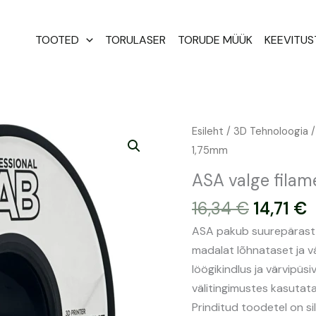
TOOTED
TORULASER
TORUDE MÜÜK
KEEVITU
Algne
P
ASA
Esileht
/
3D Tehnoloogia
hind
h
valge
1,75mm
oli:
o
filament
ASA valge filam
16,34 €.
1
1kg
16,34
€
14,71
€
|
Prof.
ASA pakub suurepärast 
Lab
madalat lõhnataset ja v
1,75mm
löögikindlus ja värvipüs
kogus
välitingimustes kasutata
Prinditud toodetel on sil