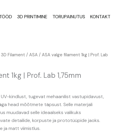
STÖÖD
3D PRINTIMINE
TORUPAINUTUS
KONTAKT
raegune
/
3D Filament
/
ASA
/ ASA valge filament 1kg | Prof. Lab
ind
n:
ent 1kg | Prof. Lab 1,75mm
4,71 €.
UV-kindlust, tugevat mehaanilist vastupidavust,
äga head mõõtmete täpsust. Selle materjali
ivus muudavad selle ideaalseks valikuks
vate detailide, korpuste ja prototüüpide jaoks.
e ja matt viimistlus.