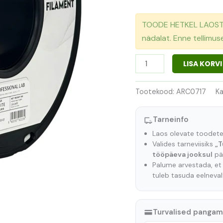
TOODE HETKEL LAOST O
nädalat. Enne tellimu
LISA KORVI
Tootekood:
ARC0717
Ka
Tarneinfo
Laos olevate toodet
Valides tarneviisiks
„T
tööpäeva jooksul
pär
Palume arvestada, e
tuleb tasuda eelneva
Turvalised panga