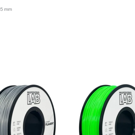
 75 mm
Algne
Praegune
Algne
Pr
hind
hind
hind
hi
oli:
on:
oli:
on:
16,34 €.
14,71 €.
16,34 €.
14,