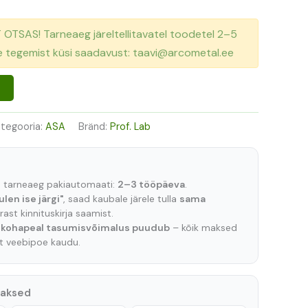
TSAS! Tarneaeg järeltellitavatel toodetel 2–5
se tegemist küsi saadavust: taavi@arcometal.ee
tegooria:
ASA
Bränd:
Prof. Lab
e tarneaeg pakiautomaati:
2–3 tööpäeva
.
ulen ise järgi"
, saad kaubale järele tulla
sama
ast kinnituskirja saamist.
t
kohapeal tasumisvõimalus puudub
– kõik maksed
lt veebipoe kaudu.
maksed