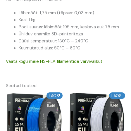
Läbimõõt: 1,75 mm (täpsus: 0,03 mm)
Kaal: 1 kg
Pooli suurus: läbimõõt 195 mm, keskava auk 75 mm
Ühilduv enamike 3D-printeritega
Düüsi temperatuur: 180°C – 240°C
Kuumutatud alus: 50°C – 60°C
Vaata kogu meie HS-PLA filamentide värvivalikut
Seotud tooted
LAOS!
LAOS!