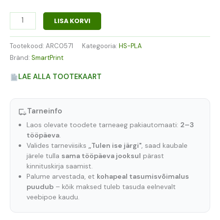
LISA KORVI
Tootekood:
ARC0571
Kategooria:
HS-PLA
Bränd:
SmartPrint
LAE ALLA TOOTEKAART
Tarneinfo
Laos olevate toodete tarneaeg pakiautomaati:
2–3
tööpäeva
.
Valides tarneviisiks
„Tulen ise järgi"
, saad kaubale
järele tulla
sama tööpäeva jooksul
pärast
kinnituskirja saamist.
Palume arvestada, et
kohapeal tasumisvõimalus
puudub
– kõik maksed tuleb tasuda eelnevalt
veebipoe kaudu.