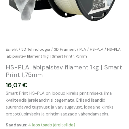
Esileht
/
3D Tehnoloogia
/
3D Filament
/
PLA
/
HS-PLA
/ HS-PLA
läbipaistev filament 1kg | Smart Print 1,75mm
HS-PLA läbipaistev filament 1kg | Smart
Print 1,75mm
16,07
€
Smart Print HS-PLA on loodud kiireks printimiseks ilma
kvaliteedis järeleandmisi tegemata. Erilised lisandid
suurendavad tugevust ja värvisügavust. Ideaalne kiireks
prototüüpimiseks ja printimisaegade vähendamiseks.
Saadavus:
4 laos (saab järeltellida)