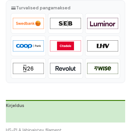
Turvalised pangamaksed
Kirjeldus
Lisainfo
HS-PLA läbipaistev filament