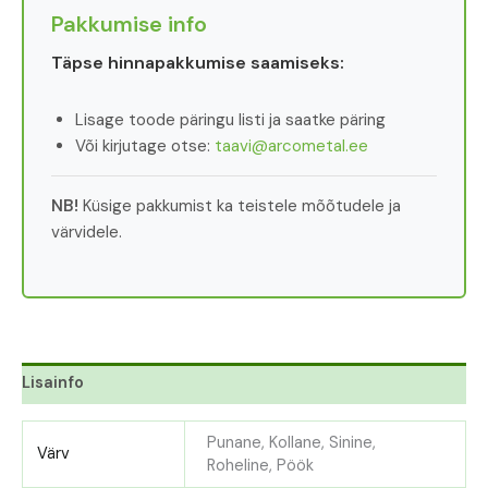
Pakkumise info
Täpse hinnapakkumise saamiseks:
Lisage toode päringu listi ja saatke päring
Või kirjutage otse:
taavi@arcometal.ee
NB!
Küsige pakkumist ka teistele mõõtudele ja
värvidele.
Lisainfo
Punane, Kollane, Sinine,
Värv
Roheline, Pöök