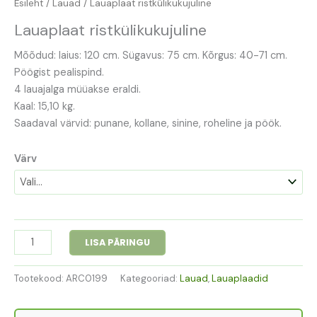
Esileht
/
Lauad
/ Lauaplaat ristkülikukujuline
Lauaplaat ristkülikukujuline
Mõõdud: laius: 120 cm. Sügavus: 75 cm. Kõrgus: 40-71 cm.
Pöögist pealispind.
4 lauajalga müüakse eraldi.
Kaal: 15,10 kg.
Saadaval värvid: punane, kollane, sinine, roheline ja pöök.
Värv
LISA PÄRINGU
Tootekood:
ARC0199
Kategooriad:
Lauad
,
Lauaplaadid