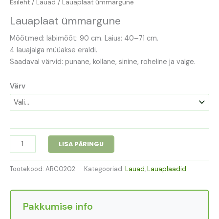
Esileht
/
Lauad
/ Lauaplaat ümmargune
Lauaplaat ümmargune
Mõõtmed: läbimõõt: 90 cm. Laius: 40–71 cm.
4 lauajalga müüakse eraldi.
Saadaval värvid: punane, kollane, sinine, roheline ja valge.
Värv
LISA PÄRINGU
Tootekood:
ARC0202
Kategooriad:
Lauad
,
Lauaplaadid
Pakkumise info