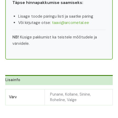
Täpse hinnapakkumise saamiseks:
Lisage toode päringu listi ja saatke päring
Või kirjutage otse:
taavi@arcometal.ee
NB!
Küsige pakkumist ka teistele mõõtudele ja
värvidele.
Lisainfo
Punane, Kollane, Sinine,
Värv
Roheline, Valge