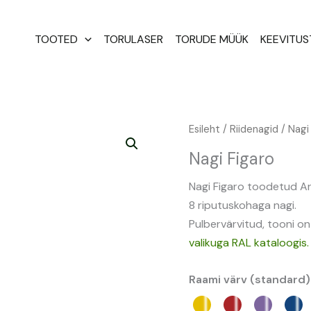
TOOTED
TORULASER
TORUDE MÜÜK
KEEVITU
Nagi
Esileht
/
Riidenagid
/ Nagi
Figaro
Nagi Figaro
kogus
Nagi Figaro toodetud A
8 riputuskohaga nagi.
Pulbervärvitud, tooni on
valikuga RAL kataloogis.
Raami värv (standard)