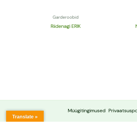
Garderoobid
Riidenagi ERIK
Müügitingimused
Privaatsuspol
Translate »