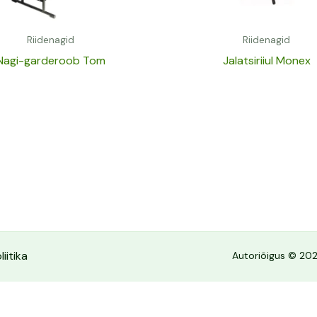
Riidenagid
Riidenagid
Nagi-garderoob Tom
Jalatsiriiul Monex
iitika
Autoriõigus © 202