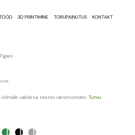
STÖÖD
3D PRINTIMINE
TORUPAINUTUS
KONTAKT
 Figaro
rcos.
 võimalik valida ka teistes värvitoonides.
Tutvu