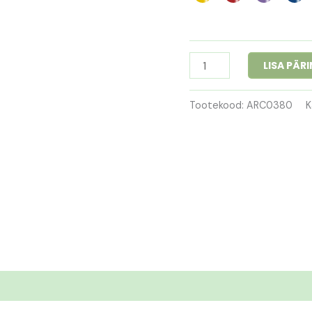
LISA PÄR
Tootekood:
ARC0380
K