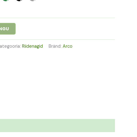
INGU
ategooria:
Riidenagid
Bränd:
Arco