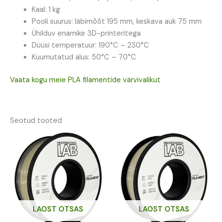
Kaal: 1 kg
Pooli suurus: läbimõõt 195 mm, keskava auk 75 mm
Ühilduv enamike 3D-printeritega
Düüsi temperatuur: 190°C – 230°C
Kuumutatud alus: 50°C – 70°C
Vaata kogu meie PLA filamentide värvivalikut
Seotud tooted
LAOST OTSAS
LAOST OTSAS