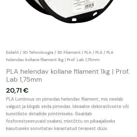
Esileht
/
3D Tehnoloogia
/
3D Filament
/
PLA
/
PLA
/ PLA
helendav kollane filament 1kg | Prof. Lab 1,75mm
PLA helendav kollane filament 1kg | Prof.
Lab 1,75mm
20,71
€
PLA Luminous on pimedas helendav filament, mis neelab
valgust ja kiirgab seda pimedas. Ideaalne dekoratiivsete või
kunstiliste detailide printimiseks. Sisaldab
fosforestseeruvaid osakesi, mistõttu on pikaajaliseks
kasutuseks soovitatav karastatud terasest düüs.