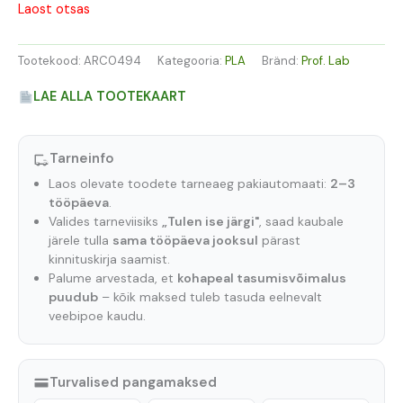
Laost otsas
Tootekood:
ARC0494
Kategooria:
PLA
Bränd:
Prof. Lab
LAE ALLA TOOTEKAART
Tarneinfo
Laos olevate toodete tarneaeg pakiautomaati:
2–3
tööpäeva
.
Valides tarneviisiks
„Tulen ise järgi"
, saad kaubale
järele tulla
sama tööpäeva jooksul
pärast
kinnituskirja saamist.
Palume arvestada, et
kohapeal tasumisvõimalus
puudub
– kõik maksed tuleb tasuda eelnevalt
veebipoe kaudu.
Turvalised pangamaksed