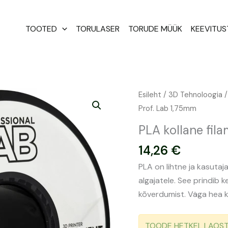
TOOTED
TORULASER
TORUDE MÜÜK
KEEVITU
PLA
Esileht
/
3D Tehnoloogia
kollane
Prof. Lab 1,75mm
filament
PLA kollane fila
1kg
14,26
€
|
Prof.
PLA on lihtne ja kasutaj
Lab
algajatele. See prindib 
1,75mm
kõverdumist. Väga hea kv
kogus
TOODE HETKEL LAOST O