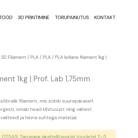
STÖÖD
3D PRINTIMINE
TORUPAINUTUS
KONTAKT
/
3D Filament
/
PLA
/
PLA
/ PLA kollane filament 1kg |
ment 1kg | Prof. Lab 1,75mm
asõbralik filament, mis sobib suurepäraselt
kergesti, omab head kihituvust ning vähest
aliteedi ja hinna suhtega materjal.
TSAS! Tarneaeg järeltellitavatel toodetel 2–5