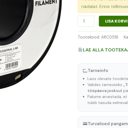
nädalat. Enne tellimu
LISA KORVI
Tootekood:
ARC0518
Ka
LAE ALLA TOOTEKA
Tarneinfo
Laos olevate toodet
Valides tarneviisiks
„T
tööpäeva jooksul
pär
Palume arvestada, e
tuleb tasuda eelneva
Turvalised panga