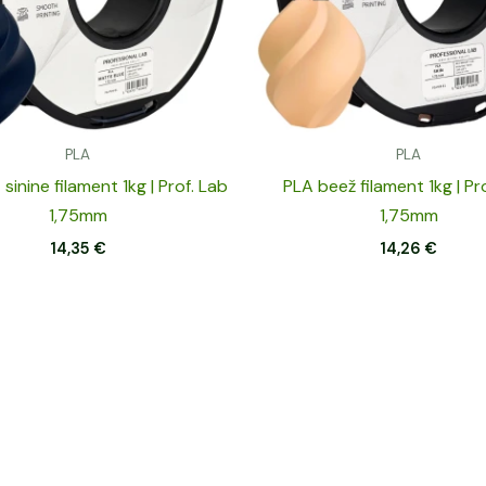
PLA
PLA
sinine filament 1kg | Prof. Lab
PLA beež filament 1kg | Pr
1,75mm
1,75mm
14,35
€
14,26
€