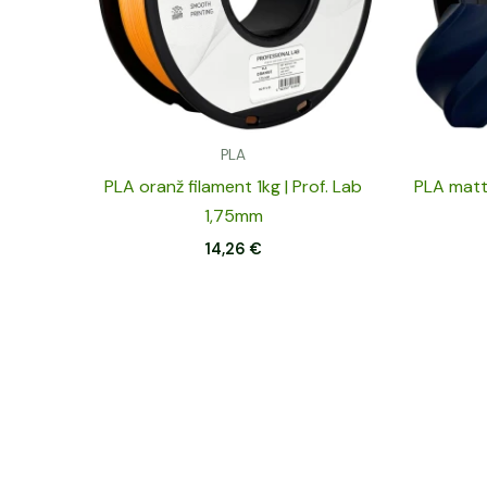
PLA
PLA oranž filament 1kg | Prof. Lab
PLA matt 
1,75mm
14,26
€