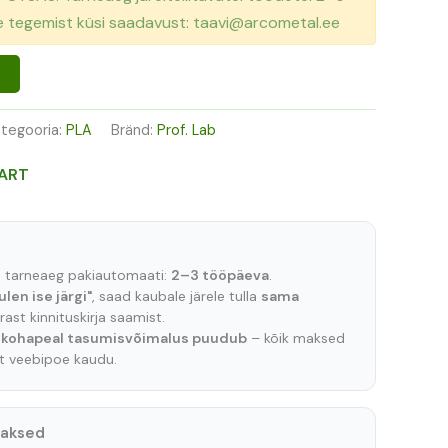
se tegemist küsi saadavust: taavi@arcometal.ee
tegooria:
PLA
Bränd:
Prof. Lab
ART
e tarneaeg pakiautomaati:
2–3 tööpäeva
.
ulen ise järgi"
, saad kaubale järele tulla
sama
ast kinnituskirja saamist.
t
kohapeal tasumisvõimalus puudub
– kõik maksed
lt veebipoe kaudu.
maksed