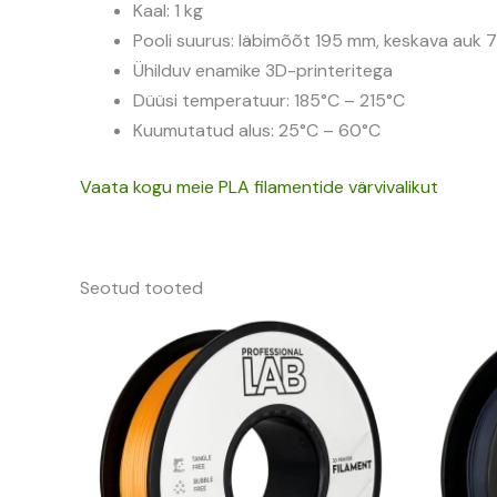
Kaal: 1 kg
Pooli suurus: läbimõõt 195 mm, keskava auk
Ühilduv enamike 3D-printeritega
Düüsi temperatuur: 185°C – 215°C
Kuumutatud alus: 25°C – 60°C
Vaata kogu meie PLA filamentide värvivalikut
Seotud tooted