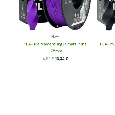
PLA+
PLA+ lilla filament 1kg | Smart Print
PLA+ mus
1,75mm
14,82
€
13,34
€