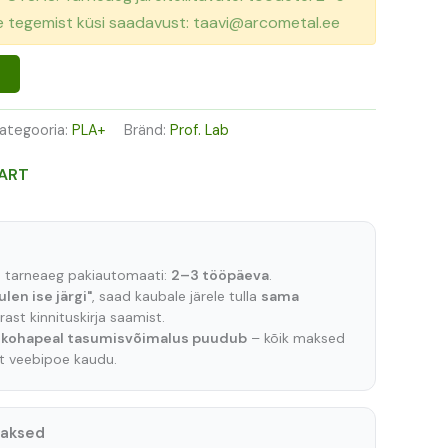
se tegemist küsi saadavust: taavi@arcometal.ee
ategooria:
PLA+
Bränd:
Prof. Lab
ART
e tarneaeg pakiautomaati:
2–3 tööpäeva
.
ulen ise järgi"
, saad kaubale järele tulla
sama
ast kinnituskirja saamist.
t
kohapeal tasumisvõimalus puudub
– kõik maksed
lt veebipoe kaudu.
maksed