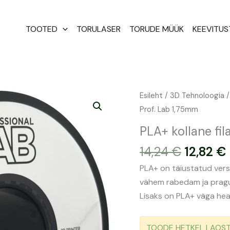
TOOTED
TORULASER
TORUDE MÜÜK
KEEVITU
Algne
PLA+
Esileht
/
3D Tehnoloogia
hind
kollane
Prof. Lab 1,75mm
oli:
filament
PLA+ kollane fil
14,24 €.
1kg
14,24
€
12,82
€
|
Prof.
PLA+ on täiustatud vers
Lab
vähem rabedam ja pragun
1,75mm
Lisaks on PLA+ väga hea 
kogus
TOODE HETKEL LAOST O