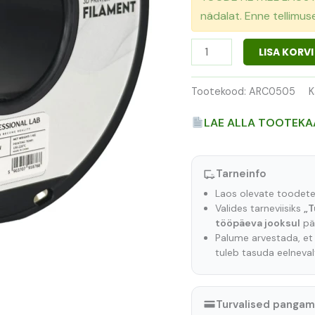
nädalat. Enne tellimu
LISA KORVI
Tootekood:
ARC0505
K
LAE ALLA TOOTEKA
Tarneinfo
Laos olevate toodet
Valides tarneviisiks
„T
tööpäeva jooksul
pär
Palume arvestada, e
tuleb tasuda eelneva
Turvalised panga