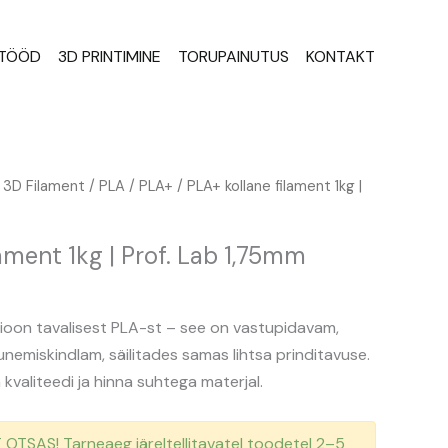
STÖÖD
3D PRINTIMINE
TORUPAINUTUS
KONTAKT
Praegune
/
3D Filament
/
PLA
/
PLA+
/ PLA+ kollane filament 1kg |
hind
on:
ament 1kg | Prof. Lab 1,75mm
12,82 €.
ioon tavalisest PLA-st – see on vastupidavam,
emiskindlam, säilitades samas lihtsa prinditavuse.
kvaliteedi ja hinna suhtega materjal.
TSAS! Tarneaeg järeltellitavatel toodetel 2–5