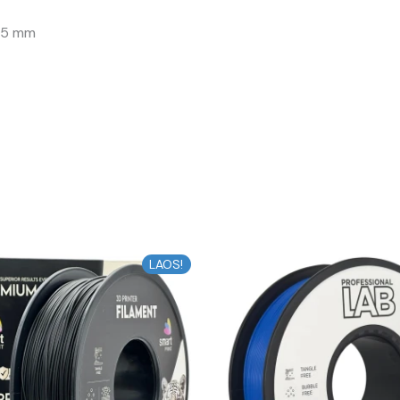
 75 mm
Algne
Praegune
Algne
Pr
LAOS!
hind
hind
hind
hi
oli:
on:
oli:
on
14,82 €.
13,34 €.
14,24 €.
12