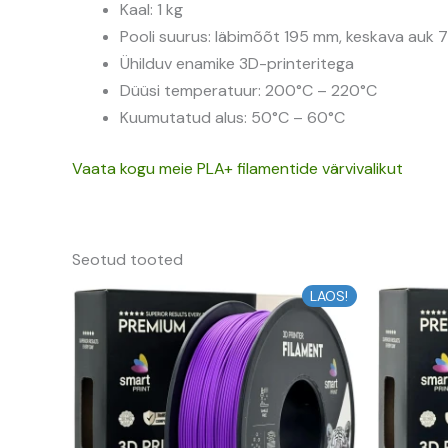
Kaal: 1 kg
Pooli suurus: läbimõõt 195 mm, keskava auk
Ühilduv enamike 3D-printeritega
Düüsi temperatuur: 200°C – 220°C
Kuumutatud alus: 50°C – 60°C
Vaata kogu meie PLA+ filamentide värvivalikut
Seotud tooted
Algne
Praegune
LAOS!
hind
hind
oli:
on:
14,82 €.
13,34 €.