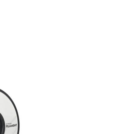
aegune
nd
:
,82 €.