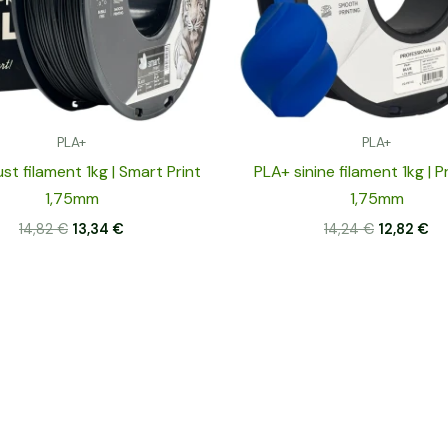
PLA+
PLA+
t filament 1kg | Smart Print
PLA+ sinine filament 1kg | P
1,75mm
1,75mm
14,82
€
13,34
€
14,24
€
12,82
€