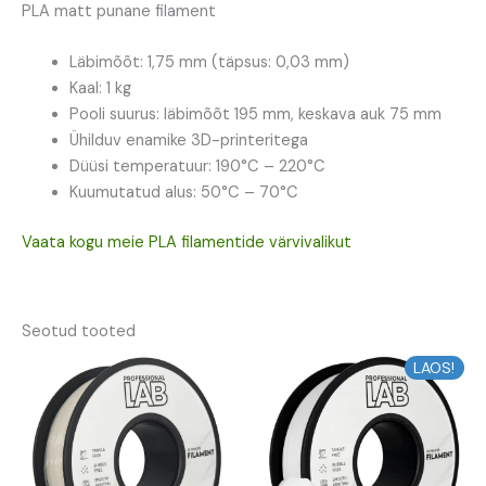
PLA matt punane filament
Läbimõõt: 1,75 mm (täpsus: 0,03 mm)
Kaal: 1 kg
Pooli suurus: läbimõõt 195 mm, keskava auk 75 mm
Ühilduv enamike 3D-printeritega
Düüsi temperatuur: 190°C – 220°C
Kuumutatud alus: 50°C – 70°C
Vaata kogu meie PLA filamentide värvivalikut
Seotud tooted
LAOS!