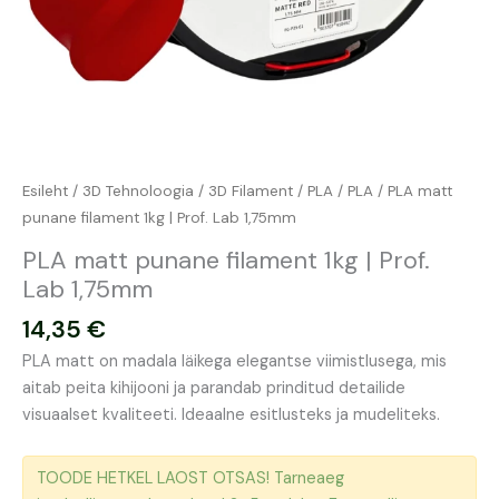
Esileht
/
3D Tehnoloogia
/
3D Filament
/
PLA
/
PLA
/ PLA matt
punane filament 1kg | Prof. Lab 1,75mm
PLA matt punane filament 1kg | Prof.
Lab 1,75mm
14,35
€
PLA matt on madala läikega elegantse viimistlusega, mis
aitab peita kihijooni ja parandab prinditud detailide
visuaalset kvaliteeti. Ideaalne esitlusteks ja mudeliteks.
TOODE HETKEL LAOST OTSAS! Tarneaeg