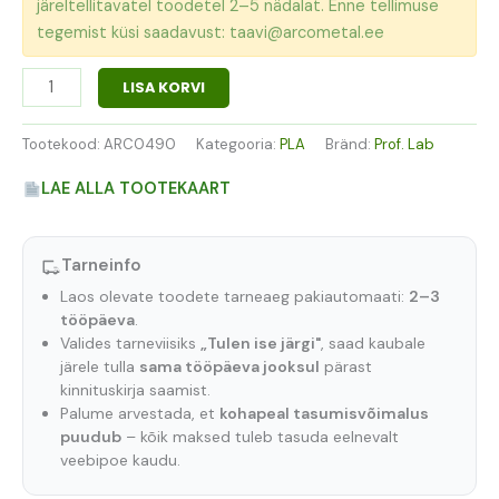
järeltellitavatel toodetel 2–5 nädalat. Enne tellimuse
tegemist küsi saadavust: taavi@arcometal.ee
LISA KORVI
Tootekood:
ARC0490
Kategooria:
PLA
Bränd:
Prof. Lab
LAE ALLA TOOTEKAART
Tarneinfo
Laos olevate toodete tarneaeg pakiautomaati:
2–3
tööpäeva
.
Valides tarneviisiks
„Tulen ise järgi"
, saad kaubale
järele tulla
sama tööpäeva jooksul
pärast
kinnituskirja saamist.
Palume arvestada, et
kohapeal tasumisvõimalus
puudub
– kõik maksed tuleb tasuda eelnevalt
veebipoe kaudu.