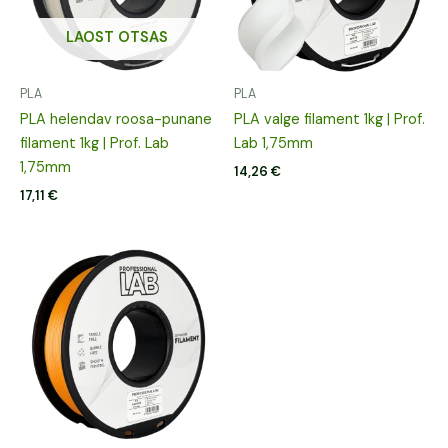
LAOST OTSAS
PLA
PLA
PLA helendav roosa-punane
PLA valge filament 1kg | Prof.
filament 1kg | Prof. Lab
Lab 1,75mm
1,75mm
14,26
€
17,11
€