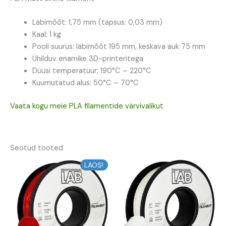
Läbimõõt: 1,75 mm (täpsus: 0,03 mm)
Kaal: 1 kg
Pooli suurus: läbimõõt 195 mm, keskava auk 75 mm
Ühilduv enamike 3D-printeritega
Düüsi temperatuur: 190°C – 220°C
Kuumutatud alus: 50°C – 70°C
Vaata kogu meie PLA filamentide värvivalikut
Seotud tooted
LAOS!