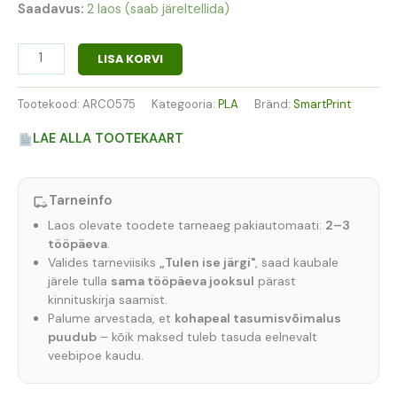
Saadavus:
2 laos (saab järeltellida)
LISA KORVI
Tootekood:
ARC0575
Kategooria:
PLA
Bränd:
SmartPrint
LAE ALLA TOOTEKAART
Tarneinfo
Laos olevate toodete tarneaeg pakiautomaati:
2–3
tööpäeva
.
Valides tarneviisiks
„Tulen ise järgi"
, saad kaubale
järele tulla
sama tööpäeva jooksul
pärast
kinnituskirja saamist.
Palume arvestada, et
kohapeal tasumisvõimalus
puudub
– kõik maksed tuleb tasuda eelnevalt
veebipoe kaudu.