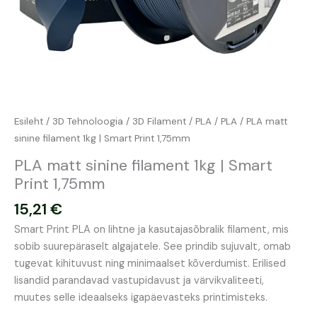
Esileht
/
3D Tehnoloogia
/
3D Filament
/
PLA
/
PLA
/ PLA matt
sinine filament 1kg | Smart Print 1,75mm
PLA matt sinine filament 1kg | Smart
Print 1,75mm
15,21
€
Smart Print PLA on lihtne ja kasutajasõbralik filament, mis
sobib suurepäraselt algajatele. See prindib sujuvalt, omab
tugevat kihituvust ning minimaalset kõverdumist. Erilised
lisandid parandavad vastupidavust ja värvikvaliteeti,
muutes selle ideaalseks igapäevasteks printimisteks.