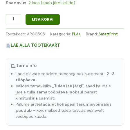
Saadavus:
2 laos (saab järeltellida)
LISA KORVI
Tootekood:
ARC0595
Kategooria:
PLA+
Bränd:
SmartPrint
LAE ALLA TOOTEKAART
Tarneinfo
Laos olevate toodete tarneaeg pakiautomaati:
2–3
tööpäeva
.
Valides tarneviisiks
„Tulen ise järgi"
, saad kaubale
järele tulla
sama tööpäeva jooksul
pärast
kinnituskirja saamist.
Palume arvestada, et
kohapeal tasumisvõimalus
puudub
– kõik maksed tuleb tasuda eelnevalt
veebipoe kaudu.