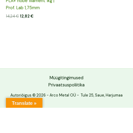
PLA+ hõbe filament 1kg |
Prof. Lab 1,75mm
14,24
€
12,82
€
Müügitingimused
Privaatsuspoliitika
Autoriõigus © 2026 - Arco Metal OÜ - Tule 25, Saue, Harjumaa
Translate »