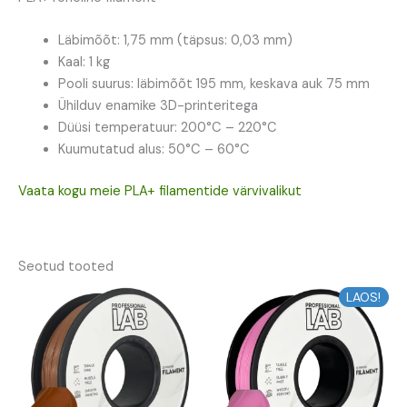
Läbimõõt: 1,75 mm (täpsus: 0,03 mm)
Kaal: 1 kg
Pooli suurus: läbimõõt 195 mm, keskava auk 75 mm
Ühilduv enamike 3D-printeritega
Düüsi temperatuur: 200°C – 220°C
Kuumutatud alus: 50°C – 60°C
Vaata kogu meie PLA+ filamentide värvivalikut
Seotud tooted
Algne
Praegune
Algne
Praegune
LAOS!
hind
hind
hind
hind
oli:
on:
oli:
on:
14,24 €.
12,82 €.
14,24 €.
12,82 €.