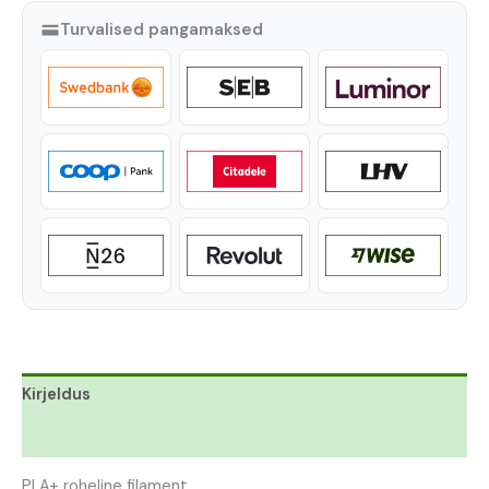
Turvalised pangamaksed
Kirjeldus
Lisainfo
PLA+ roheline filament