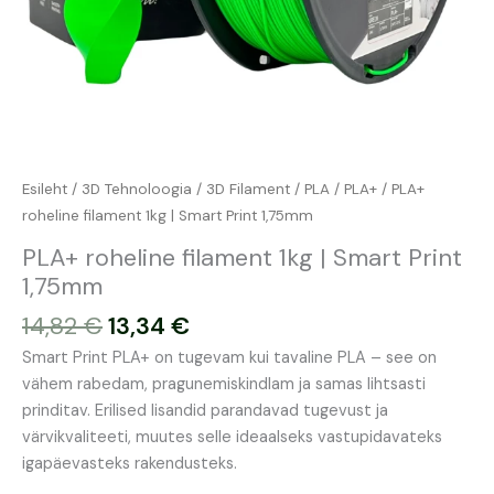
Esileht
/
3D Tehnoloogia
/
3D Filament
/
PLA
/
PLA+
/ PLA+
roheline filament 1kg | Smart Print 1,75mm
PLA+ roheline filament 1kg | Smart Print
1,75mm
14,82
€
13,34
€
Smart Print PLA+ on tugevam kui tavaline PLA – see on
vähem rabedam, pragunemiskindlam ja samas lihtsasti
prinditav. Erilised lisandid parandavad tugevust ja
värvikvaliteeti, muutes selle ideaalseks vastupidavateks
igapäevasteks rakendusteks.