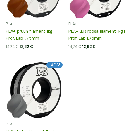
PLA+
PLA+
PLA+ pruun filament 1kg |
PLA+ uus roosa filament 1kg |
Prof. Lab 1,75mm
Prof. Lab 1,75mm
14,24
€
12,82
€
14,24
€
12,82
€
Algne
Praegune
LAOS!
hind
hind
oli:
on:
14,24 €.
12,82 €.
PLA+