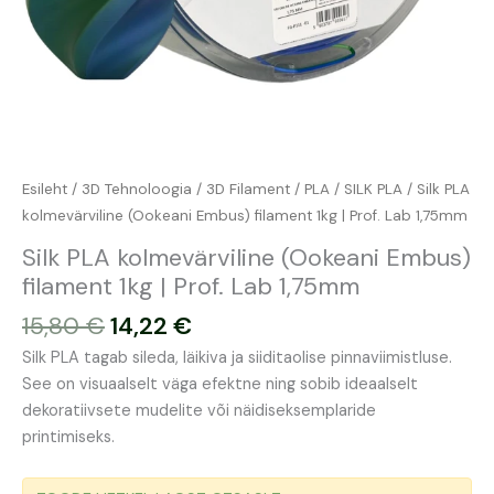
Esileht
/
3D Tehnoloogia
/
3D Filament
/
PLA
/
SILK PLA
/ Silk PLA
kolmevärviline (Ookeani Embus) filament 1kg | Prof. Lab 1,75mm
Silk PLA kolmevärviline (Ookeani Embus)
filament 1kg | Prof. Lab 1,75mm
15,80
€
14,22
€
Silk PLA tagab sileda, läikiva ja siiditaolise pinnaviimistluse.
See on visuaalselt väga efektne ning sobib ideaalselt
dekoratiivsete mudelite või näidiseksemplaride
printimiseks.