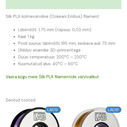
Lisainfo
Silk PLA kolmevärviline (Ookeani Embus) filament
Läbimõõt: 1,75 mm (täpsus: 0,03 mm)
Kaal: 1 kg
Pooli suurus: läbimõõt 195 mm, keskava auk 75 mm
Ühilduv enamike 3D-printeritega
Düüsi temperatuur: 200°C – 230°C
Kuumutatud alus: 40°C – 60°C
Vaata kogu meie Silk PLA filamentide värvivalikut
Seotud tooted
Algne
Praegune
Algne
Praegune
LAOS!
LAOS!
hind
hind
hind
hind
oli:
on:
oli:
on:
14,51 €.
13,06 €.
15,59 €.
14,03 €.