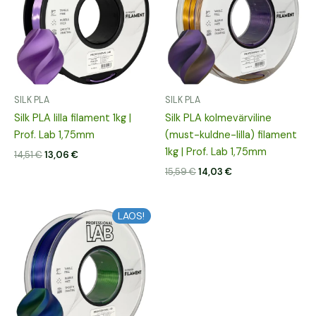
SILK PLA
SILK PLA
Silk PLA lilla filament 1kg |
Silk PLA kolmevärviline
Prof. Lab 1,75mm
(must-kuldne-lilla) filament
1kg | Prof. Lab 1,75mm
14,51
€
13,06
€
15,59
€
14,03
€
Algne
Praegune
LAOS!
hind
hind
oli:
on:
15,80 €.
14,22 €.