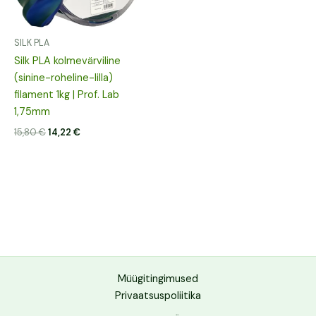
SILK PLA
Silk PLA kolmevärviline
(sinine-roheline-lilla)
filament 1kg | Prof. Lab
1,75mm
15,80
€
14,22
€
Müügitingimused
Privaatsuspoliitika