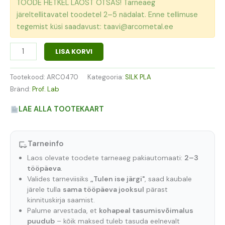
TOODE HETKEL LAOST OTSAS! Tarneaeg
järeltellitavatel toodetel 2–5 nädalat. Enne tellimuse
tegemist küsi saadavust: taavi@arcometal.ee
LISA KORVI
Tootekood:
ARC0470
Kategooria:
SILK PLA
Bränd:
Prof. Lab
LAE ALLA TOOTEKAART
Tarneinfo
Laos olevate toodete tarneaeg pakiautomaati:
2–3
tööpäeva
.
Valides tarneviisiks
„Tulen ise järgi"
, saad kaubale
järele tulla
sama tööpäeva jooksul
pärast
kinnituskirja saamist.
Palume arvestada, et
kohapeal tasumisvõimalus
puudub
– kõik maksed tuleb tasuda eelnevalt