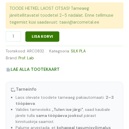
TOODE HETKEL LAOST OTSAS! Tarneaeg
järeltellitavatel toodetel 2–5 nädalat. Enne tellimuse
tegemist küsi saadavust: taavi@arcometal.ee
LISA KORVI
Tootekood:
ARC0832
Kategooria:
SILK PLA
Bränd:
Prof. Lab
LAE ALLA TOOTEKAART
Tarneinfo
Laos olevate toodete tarneaeg pakiautomaati:
2–3
tööpäeva
.
Valides tarneviisiks
„Tulen ise järgi"
, saad kaubale
järele tulla
sama tööpäeva jooksul
pärast
kinnituskirja saamist.
Palume arvestada, et
kohapeal tasumisvõimalus