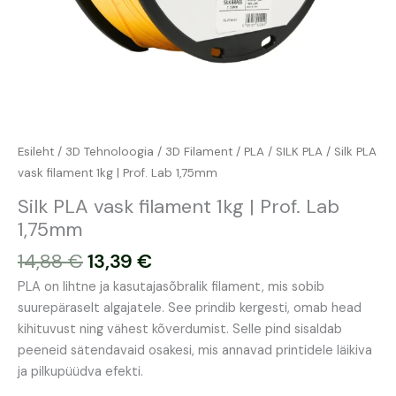
Esileht
/
3D Tehnoloogia
/
3D Filament
/
PLA
/
SILK PLA
/ Silk PLA
vask filament 1kg | Prof. Lab 1,75mm
Silk PLA vask filament 1kg | Prof. Lab
1,75mm
14,88
€
13,39
€
PLA on lihtne ja kasutajasõbralik filament, mis sobib
suurepäraselt algajatele. See prindib kergesti, omab head
kihituvust ning vähest kõverdumist. Selle pind sisaldab
peeneid sätendavaid osakesi, mis annavad printidele läikiva
ja pilkupüüdva efekti.