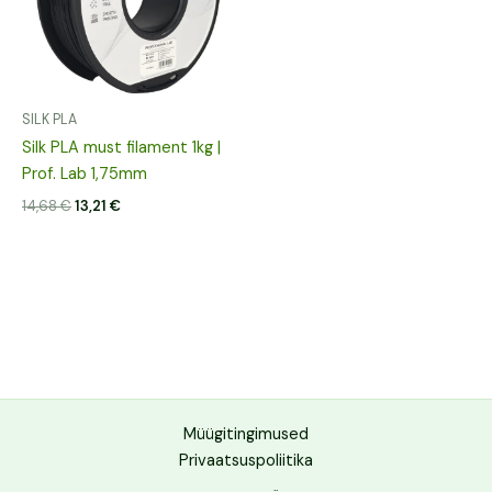
SILK PLA
Silk PLA must filament 1kg |
Prof. Lab 1,75mm
14,68
€
13,21
€
Müügitingimused
Privaatsuspoliitika