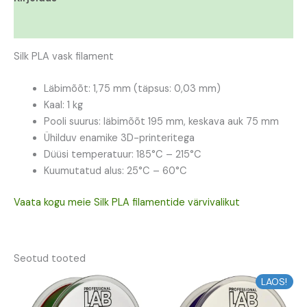
Lisainfo
Silk PLA vask filament
Läbimõõt: 1,75 mm (täpsus: 0,03 mm)
Kaal: 1 kg
Pooli suurus: läbimõõt 195 mm, keskava auk 75 mm
Ühilduv enamike 3D-printeritega
Düüsi temperatuur: 185°C – 215°C
Kuumutatud alus: 25°C – 60°C
Vaata kogu meie Silk PLA filamentide värvivalikut
Seotud tooted
Algne
Praegune
Algne
Praegune
LAOS!
hind
hind
hind
hind
oli:
on:
oli:
on: