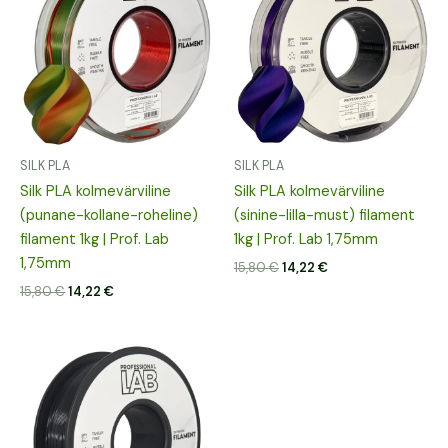
15,80 €.
14,22 €.
15,80 €.
14,22 €.
SILK PLA
SILK PLA
Silk PLA kolmevärviline
Silk PLA kolmevärviline
(punane-kollane-roheline)
(sinine-lilla-must) filament
filament 1kg | Prof. Lab
1kg | Prof. Lab 1,75mm
1,75mm
15,80
€
14,22
€
15,80
€
14,22
€
Algne
Praegune
hind
hind
oli:
on:
14,68 €.
13,21 €.