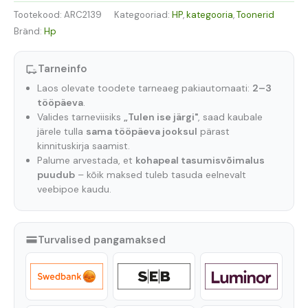
Tootekood:
ARC2139
Kategooriad:
HP
,
kategooria
,
Toonerid
Bränd:
Hp
Tarneinfo
Laos olevate toodete tarneaeg pakiautomaati:
2–3
tööpäeva
.
Valides tarneviisiks
„Tulen ise järgi"
, saad kaubale
järele tulla
sama tööpäeva jooksul
pärast
kinnituskirja saamist.
Palume arvestada, et
kohapeal tasumisvõimalus
puudub
– kõik maksed tuleb tasuda eelnevalt
veebipoe kaudu.
Turvalised pangamaksed