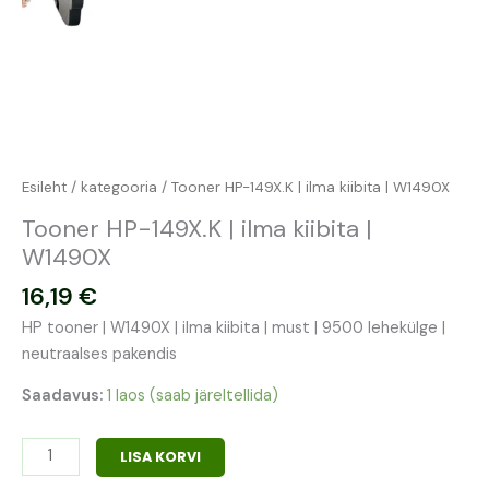
Esileht
/
kategooria
/ Tooner HP-149X.K | ilma kiibita | W1490X
Tooner HP-149X.K | ilma kiibita |
W1490X
16,19
€
HP tooner | W1490X | ilma kiibita | must | 9500 lehekülge |
neutraalses pakendis
Saadavus:
1 laos (saab järeltellida)
LISA KORVI