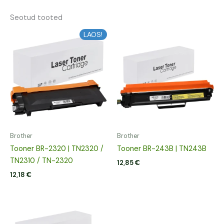
Seotud tooted
LAOS!
Brother
Brother
Tooner BR-2320 | TN2320 /
Tooner BR-243B | TN243B
TN2310 / TN-2320
12,85
€
12,18
€