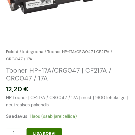
Esileht
/
kategooria
/ Tooner HP-17A/CRG047 | CF217A /
CRG047 / 17A
Tooner HP-17A/CRG047 | CF217A /
CRG047 / 17A
12,20
€
HP tooner | CF217A / CRG047 / 17A | must | 1600 lehekülge |
neutraalses pakendis
Saadavus:
1 laos (saab järeltellida)
LISA KORVI