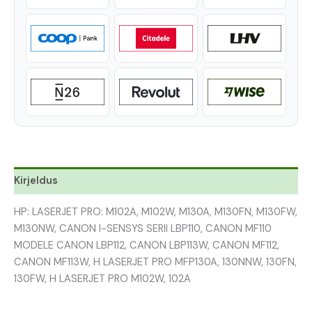
Kirjeldus
HP: LASERJET PRO: M102A, M102W, M130A, M130FN, M130FW,
M130NW, CANON I-SENSYS SERII LBP110, CANON MF110
MODELE CANON LBP112, CANON LBP113W, CANON MF112,
CANON MF113W, H LASERJET PRO MFP130A, 130NNW, 130FN,
130FW, H LASERJET PRO M102W, 102A