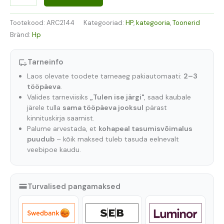
Tootekood:
ARC2144
Kategooriad:
HP
,
kategooria
,
Toonerid
Bränd:
Hp
Tarneinfo
Laos olevate toodete tarneaeg pakiautomaati:
2–3
tööpäeva
.
Valides tarneviisiks
„Tulen ise järgi"
, saad kaubale
järele tulla
sama tööpäeva jooksul
pärast
kinnituskirja saamist.
Palume arvestada, et
kohapeal tasumisvõimalus
puudub
– kõik maksed tuleb tasuda eelnevalt
veebipoe kaudu.
Turvalised pangamaksed