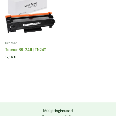
Brother
Tooner BR-2411 | TN2411
12,14
€
Müügitingimused