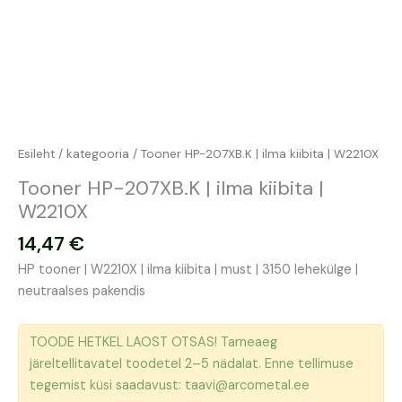
Esileht
/
kategooria
/ Tooner HP-207XB.K | ilma kiibita | W2210X
Tooner HP-207XB.K | ilma kiibita |
W2210X
14,47
€
HP tooner | W2210X | ilma kiibita | must | 3150 lehekülge |
neutraalses pakendis
TOODE HETKEL LAOST OTSAS! Tarneaeg
järeltellitavatel toodetel 2–5 nädalat. Enne tellimuse
tegemist küsi saadavust: taavi@arcometal.ee