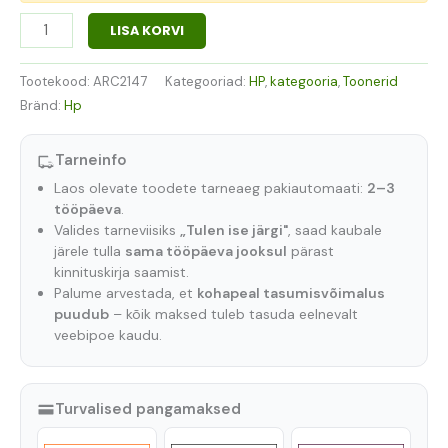
LISA KORVI
Tootekood:
ARC2147
Kategooriad:
HP
,
kategooria
,
Toonerid
Bränd:
Hp
Tarneinfo
Laos olevate toodete tarneaeg pakiautomaati:
2–3
tööpäeva
.
Valides tarneviisiks
„Tulen ise järgi"
, saad kaubale
järele tulla
sama tööpäeva jooksul
pärast
kinnituskirja saamist.
Palume arvestada, et
kohapeal tasumisvõimalus
puudub
– kõik maksed tuleb tasuda eelnevalt
veebipoe kaudu.
Turvalised pangamaksed