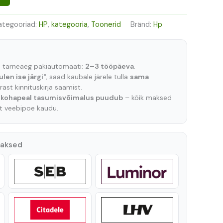
ategooriad:
HP
,
kategooria
,
Toonerid
Bränd:
Hp
e tarneaeg pakiautomaati:
2–3 tööpäeva
.
ulen ise järgi"
, saad kaubale järele tulla
sama
ast kinnituskirja saamist.
t
kohapeal tasumisvõimalus puudub
– kõik maksed
lt veebipoe kaudu.
maksed