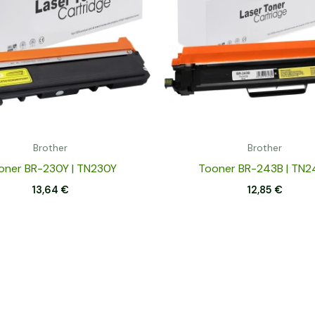
Brother
Brother
oner BR-230Y | TN230Y
Tooner BR-243B | TN2
13,64
€
12,85
€