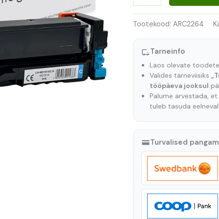
Tootekood:
ARC2264
K
Tarneinfo
Laos olevate toodet
Valides tarneviisiks
„T
tööpäeva jooksul
pär
Palume arvestada, e
tuleb tasuda eelneva
Turvalised panga