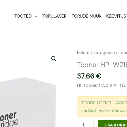
TOOTED
TORULASER
TORUDE MÜÜK
KEEVITU
Tooner
Esileht
/
kategooria
/ Too
HP-
Tooner HP-W219
W2191XC
37,66
€
|
W2191X
HP tooner | W2191X | ts
kogus
TOODE HETKEL LAOST O
nädalat. Enne tellimu
LISA KORVI