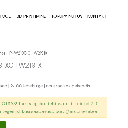
STÖÖD
3D PRINTIMINE
TORUPAINUTUS
KONTAKT
ner HP-W2191XC | W2191X
1XC | W2191X
üaan | 2400 lehekülge | neutraalses pakendis
TSAS! Tarneaeg järeltellitavatel toodetel 2–5
se tegemist küsi saadavust: taavi@arcometal.ee