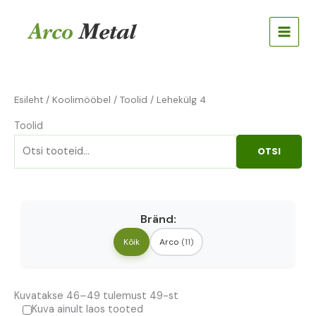
Skip
Otsi:
to
content
Esileht
/
Koolimööbel
/
Toolid
/ Lehekülg 4
Toolid
OTSI
Bränd:
Kõik
Arco
(11)
Kuvatakse 46–49 tulemust 49-st
Kuva ainult laos tooted