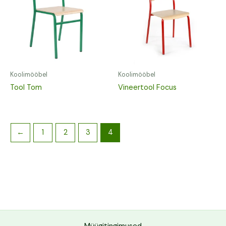
Koolimööbel
Koolimööbel
Tool Tom
Vineertool Focus
←
1
2
3
4